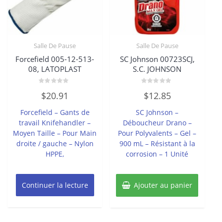
Salle De Pause
Salle De Pause
Forcefield 005-12-513-
SC Johnson 00723SCJ,
08, LATOPLAST
S.C. JOHNSON
Note
Note
$
20.91
$
12.85
0
0
sur
sur
5
5
Forcefield – Gants de
SC Johnson –
travail Knifehandler –
Déboucheur Drano –
Moyen Taille – Pour Main
Pour Polyvalents – Gel –
droite / gauche – Nylon
900 mL – Résistant à la
HPPE,
corrosion – 1 Unité
Continuer la lecture
Ajouter au panier