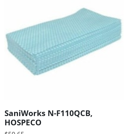
SaniWorks N-F110QCB,
HOSPECO
$
50.65