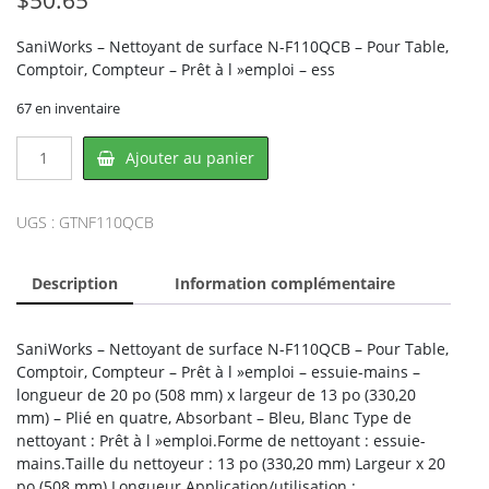
SaniWorks – Nettoyant de surface N-F110QCB – Pour Table,
Comptoir, Compteur – Prêt à l »emploi – ess
67 en inventaire
quantité
Ajouter au panier
de
SaniWorks
N-
UGS :
GTNF110QCB
F110QCB,
HOSPECO
Description
Information complémentaire
SaniWorks – Nettoyant de surface N-F110QCB – Pour Table,
Comptoir, Compteur – Prêt à l »emploi – essuie-mains –
longueur de 20 po (508 mm) x largeur de 13 po (330,20
mm) – Plié en quatre, Absorbant – Bleu, Blanc Type de
nettoyant : Prêt à l »emploi.Forme de nettoyant : essuie-
mains.Taille du nettoyeur : 13 po (330,20 mm) Largeur x 20
po (508 mm) Longueur.Application/utilisation :