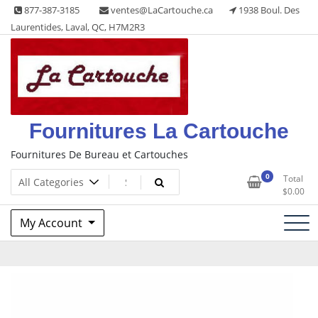
Skip
877-387-3185
ventes@LaCartouche.ca
1938 Boul. Des
to
Laurentides, Laval, QC, H7M2R3
content
Fournitures La Cartouche
Fournitures De Bureau et Cartouches
0
Total
$
0.00
My Account