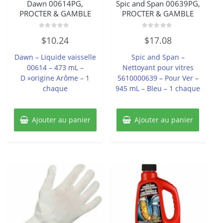
Dawn 00614PG,
Spic and Span 00639PG,
PROCTER & GAMBLE
PROCTER & GAMBLE
Note
Note
$
10.24
$
17.08
0
0
sur
sur
5
5
Dawn – Liquide vaisselle
Spic and Span –
00614 – 473 mL –
Nettoyant pour vitres
D »origine Arôme – 1
5610000639 – Pour Ver –
chaque
945 mL – Bleu – 1 chaque
Ajouter au panier
Ajouter au panier