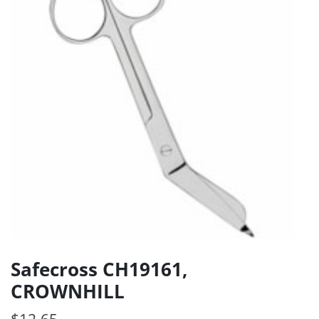
Safecross CH19161,
CROWNHILL
$
12.65