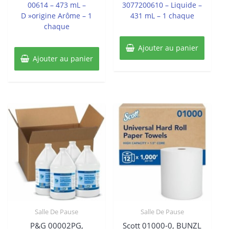
00614 – 473 mL –
3077200610 – Liquide –
D »origine Arôme – 1
431 mL – 1 chaque
chaque
Ajouter au panier
Ajouter au panier
Salle De Pause
Salle De Pause
P&G 00002PG,
Scott 01000-0, BUNZL