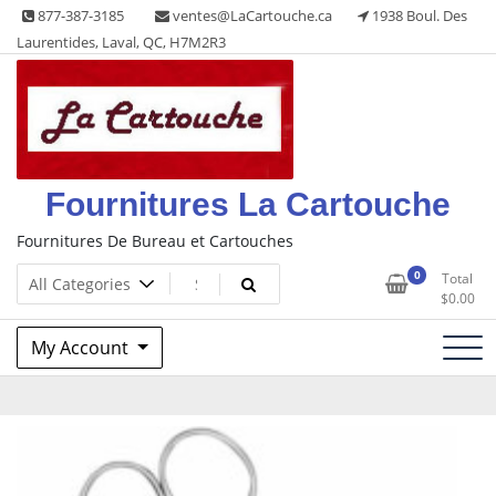
Skip
877-387-3185
ventes@LaCartouche.ca
1938 Boul. Des
to
Laurentides, Laval, QC, H7M2R3
content
Fournitures La Cartouche
Fournitures De Bureau et Cartouches
0
Total
$
0.00
My Account