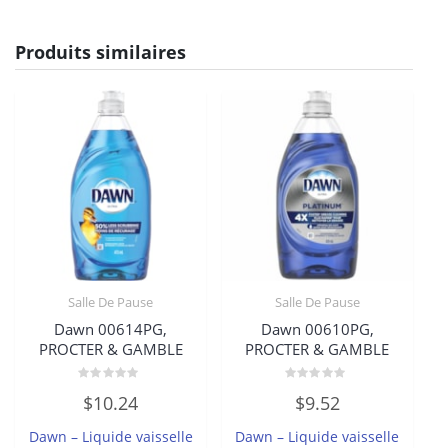
Produits similaires
Salle De Pause
Salle De Pause
Dawn 00614PG,
Dawn 00610PG,
PROCTER & GAMBLE
PROCTER & GAMBLE
Note
Note
$
10.24
$
9.52
0
0
sur
sur
5
5
Dawn – Liquide vaisselle
Dawn – Liquide vaisselle