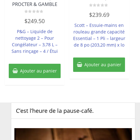
PROCTER & GAMBLE
Note
$
239.69
0
Note
sur
$
249.50
0
5
Scott – Essuie-mains en
sur
5
P&G – Liquide de
rouleau grande capacité
nettoyage 2 – Pour
Essential – 1 Pli – largeur
Congélateur – 3,78 L –
de 8 po (203,20 mm) x lo
Sans rinçage – 4 / Étui
Ajouter au panier
Ajouter au panier
C’est l’heure de la pause-café.