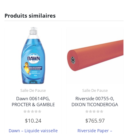
Produits similaires
Salle De Pause
Salle De Pause
Dawn 00614PG,
Riverside 00755-0,
PROCTER & GAMBLE
DIXON TICONDEROGA
Note
Note
$
10.24
$
765.97
0
0
sur
sur
5
5
Dawn – Liquide vaisselle
Riverside Paper –