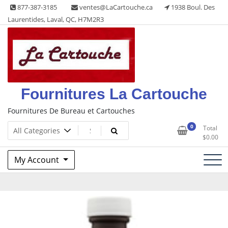
Skip
877-387-3185
ventes@LaCartouche.ca
1938 Boul. Des
to
Laurentides, Laval, QC, H7M2R3
content
Fournitures La Cartouche
Fournitures De Bureau et Cartouches
0
Total
$
0.00
My Account