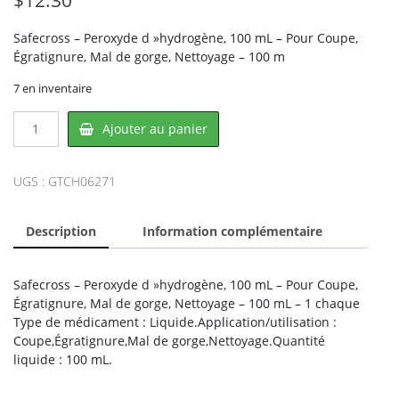
Safecross – Peroxyde d »hydrogène, 100 mL – Pour Coupe,
Égratignure, Mal de gorge, Nettoyage – 100 m
7 en inventaire
quantité
Ajouter au panier
de
Safecross
CH06271,
UGS :
GTCH06271
CROWNHILL
Description
Information complémentaire
Safecross – Peroxyde d »hydrogène, 100 mL – Pour Coupe,
Égratignure, Mal de gorge, Nettoyage – 100 mL – 1 chaque
Type de médicament : Liquide.Application/utilisation :
Coupe,Égratignure,Mal de gorge,Nettoyage.Quantité
liquide : 100 mL.