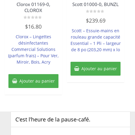
Clorox 01169-0,
Scott 01000-0, BUNZL
CLOROX
Note
$
239.69
0
Note
sur
$
16.80
0
5
Scott – Essuie-mains en
sur
5
Clorox – Lingettes
rouleau grande capacité
désinfectantes
Essential – 1 Pli – largeur
Commercial Solutions
de 8 po (203,20 mm) x lo
(parfum frais) – Pour Ver,
Miroir, Bois, Acry
Ajouter au panier
Ajouter au panier
C’est l’heure de la pause-café.