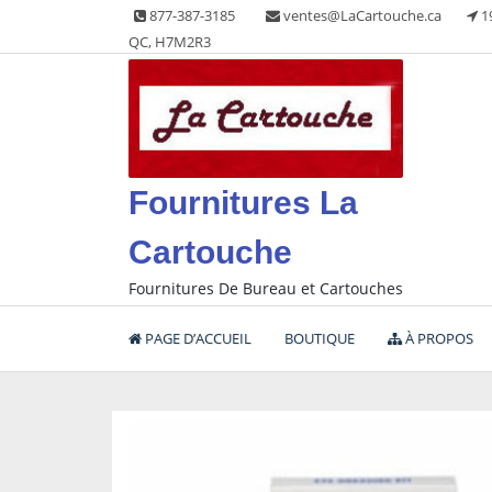
Skip
877-387-3185
ventes@LaCartouche.ca
1
to
QC, H7M2R3
content
Fournitures La
Cartouche
Fournitures De Bureau et Cartouches
PAGE D’ACCUEIL
BOUTIQUE
À PROPOS