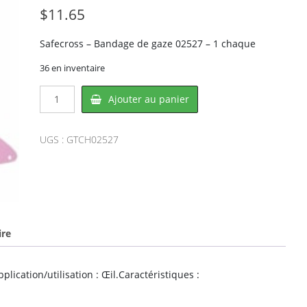
$
11.65
Safecross – Bandage de gaze 02527 – 1 chaque
36 en inventaire
quantité
Ajouter au panier
de
Safecross
CH02527,
UGS :
GTCH02527
CROWNHILL
ire
ication/utilisation : Œil.Caractéristiques :