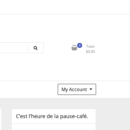
0
Total
$
0.00
My Account
C’est l’heure de la pause-café.