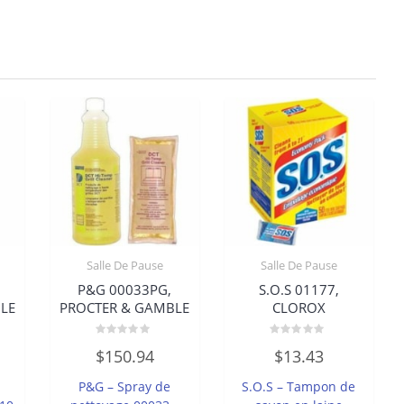
Salle De Pause
Salle De Pause
,
P&G 00033PG,
S.O.S 01177,
LE
PROCTER & GAMBLE
CLOROX
Note
Note
$
150.94
$
13.43
0
0
sur
sur
5
5
P&G – Spray de
S.O.S – Tampon de