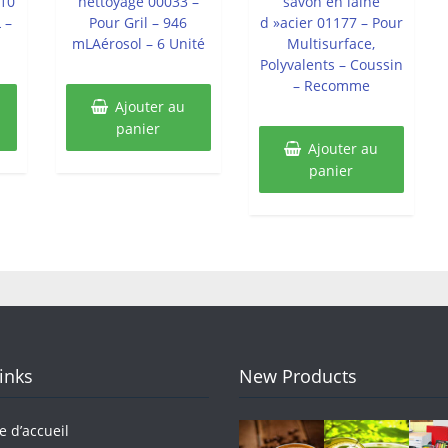
610
nettoyage 00033 –
savon en laine
 –
Pour Gril – 946
d »acier 01177 – Pour
mLAérosol – 6 Unité
Multisurface,
Polyvalents – Coussin
– Recomme
Ajouter au
panier
Ajouter au
panier
Links
New Products
e d’accueil