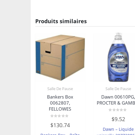
Produits similaires
Salle De Pause
Salle De Pause
Bankers Box
Dawn 00610PG
0062807,
PROCTER & GAMB
FELLOWES
Note
$
9.52
0
Note
sur
$
130.74
0
5
Dawn – Liquide
sur
5