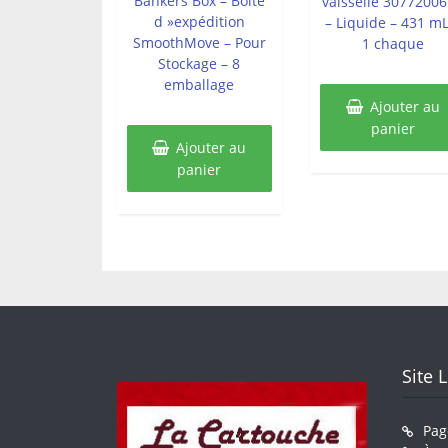
Bankers Box – Boîte
vaisselle 3077200
d »expédition
– Liquide – 431 mL
SmoothMove – Pour
1 chaque
Stockage – 8
emballage
Ajouter au
panier
Ajouter au
panier
Site 
Pag