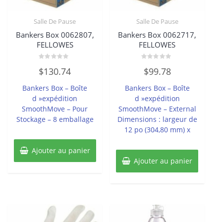
Salle De Pause
Salle De Pause
Bankers Box 0062807,
Bankers Box 0062717,
FELLOWES
FELLOWES
Note
Note
$
130.74
$
99.78
0
0
sur
sur
5
5
Bankers Box – Boîte
Bankers Box – Boîte
d »expédition
d »expédition
SmoothMove – Pour
SmoothMove – External
Stockage – 8 emballage
Dimensions : largeur de
12 po (304,80 mm) x
Ajouter au panier
Ajouter au panier