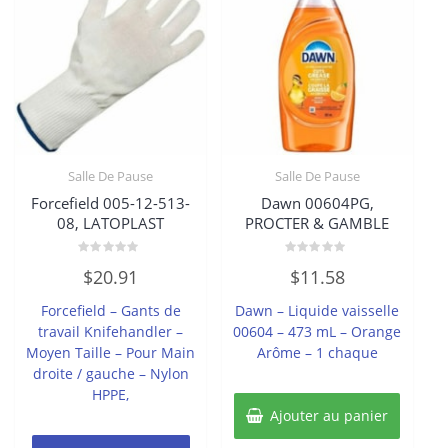
Salle De Pause
Salle De Pause
Forcefield 005-12-513-
Dawn 00604PG,
08, LATOPLAST
PROCTER & GAMBLE
Note
Note
$
20.91
$
11.58
0
0
sur
sur
5
5
Forcefield – Gants de
Dawn – Liquide vaisselle
travail Knifehandler –
00604 – 473 mL – Orange
Moyen Taille – Pour Main
Arôme – 1 chaque
droite / gauche – Nylon
HPPE,
Ajouter au panier