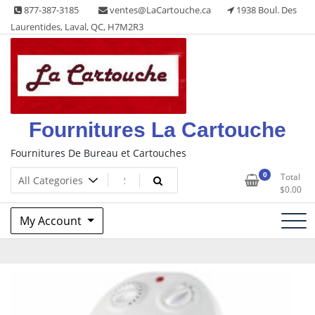
Skip
877-387-3185
ventes@LaCartouche.ca
1938 Boul. Des
to
Laurentides, Laval, QC, H7M2R3
content
Fournitures La Cartouche
Fournitures De Bureau et Cartouches
0
Total
$
0.00
My Account