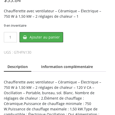
Chaufferette avec ventilateur – Céramique – Électrique –
750 W à 1,50 kW – 2 réglages de chaleur – 1
9 en inventaire
quantité
Ajouter au panier
de
Royal
Sovereign
UGS :
GTHFN130
HFN-
130,
Description
Information complémentaire
RS
INTERNATIONAL
Chaufferette avec ventilateur – Céramique – Électrique –
750 W à 1,50 kW – 2 réglages de chaleur – 120 V CA –
Oscillation – Portable, bureau, sol. Blanc. Nombre de
réglages de chaleur : 2.Élément de chauffage :
Céramique.Puissance de chauffage minimale : 750
W.Puissance de chauffage maximale : 1,50 kW.Type de
combustible : Électrique.Oscillation : Oui.Alimentation :