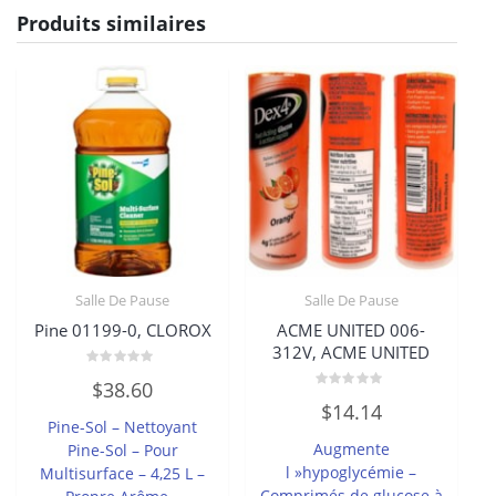
Produits similaires
Salle De Pause
Salle De Pause
Pine 01199-0, CLOROX
ACME UNITED 006-
312V, ACME UNITED
Note
$
38.60
0
Note
sur
$
14.14
0
5
Pine-Sol – Nettoyant
sur
5
Augmente
Pine-Sol – Pour
l »hypoglycémie –
Multisurface – 4,25 L –
Comprimés de glucose à