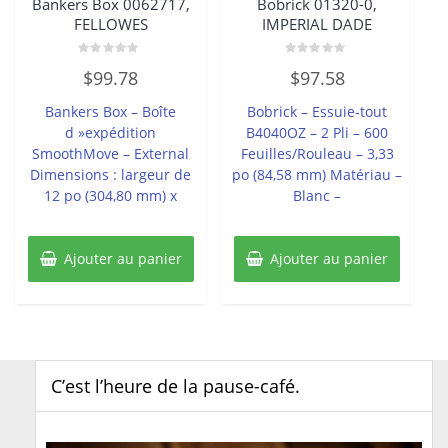
Bankers Box 0062717,
Bobrick 01320-0,
FELLOWES
IMPERIAL DADE
Note
Note
$
99.78
$
97.58
0
0
sur
sur
5
5
Bankers Box – Boîte
Bobrick – Essuie-tout
d »expédition
B4040OZ – 2 Pli – 600
SmoothMove – External
Feuilles/Rouleau – 3,33
Dimensions : largeur de
po (84,58 mm) Matériau –
12 po (304,80 mm) x
Blanc –
Ajouter au panier
Ajouter au panier
C’est l’heure de la pause-café.