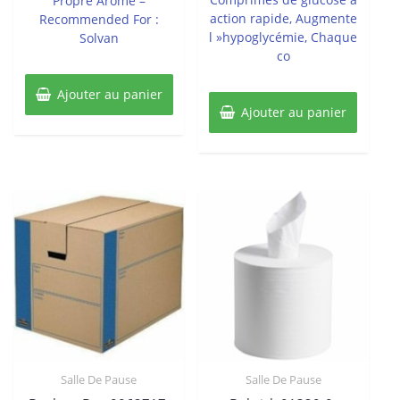
Propre Arôme –
action rapide, Augmente
Recommended For :
l »hypoglycémie, Chaque
Solvan
co
Ajouter au panier
Ajouter au panier
Salle De Pause
Salle De Pause