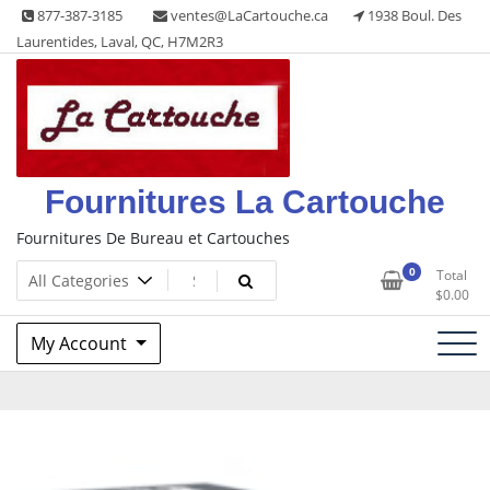
Skip
877-387-3185
ventes@LaCartouche.ca
1938 Boul. Des
to
Laurentides, Laval, QC, H7M2R3
content
Fournitures La Cartouche
Fournitures De Bureau et Cartouches
0
Total
$
0.00
My Account