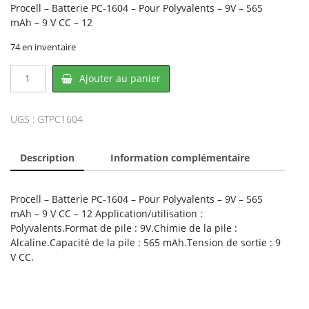
Procell – Batterie PC-1604 – Pour Polyvalents – 9V – 565
mAh – 9 V CC – 12
74 en inventaire
quantité
Ajouter au panier
de
Procell
PC1604,
UGS :
GTPC1604
DURACELL
Description
Information complémentaire
Procell – Batterie PC-1604 – Pour Polyvalents – 9V – 565
mAh – 9 V CC – 12 Application/utilisation :
Polyvalents.Format de pile : 9V.Chimie de la pile :
Alcaline.Capacité de la pile : 565 mAh.Tension de sortie : 9
V CC.