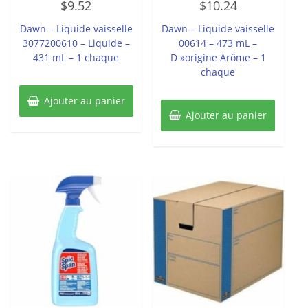
$
9.52
$
10.24
0
0
sur
sur
5
5
Dawn – Liquide vaisselle
Dawn – Liquide vaisselle
3077200610 – Liquide –
00614 – 473 mL –
431 mL – 1 chaque
D »origine Arôme – 1
chaque
Ajouter au panier
Ajouter au panier