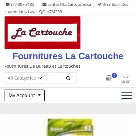
Skip
877-387-3185
ventes@LaCartouche.ca
1938 Boul. Des
to
Laurentides, Laval, QC, H7M2R3
content
Fournitures La Cartouche
Fournitures De Bureau et Cartouches
0
Total
$
0.00
My Account