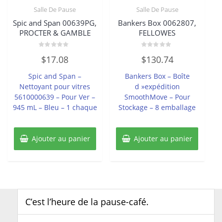
Salle De Pause
Salle De Pause
Spic and Span 00639PG,
Bankers Box 0062807,
PROCTER & GAMBLE
FELLOWES
Note
Note
$
17.08
$
130.74
0
0
sur
sur
5
5
Spic and Span –
Bankers Box – Boîte
Nettoyant pour vitres
d »expédition
5610000639 – Pour Ver –
SmoothMove – Pour
945 mL – Bleu – 1 chaque
Stockage – 8 emballage
Ajouter au panier
Ajouter au panier
C’est l’heure de la pause-café.