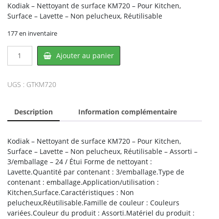
Kodiak – Nettoyant de surface KM720 – Pour Kitchen,
Surface – Lavette – Non pelucheux, Réutilisable
177 en inventaire
quantité
Ajouter au panier
de
Kodiak
KM720,
UGS :
GTKM720
CONGLOM
Description
Information complémentaire
Kodiak – Nettoyant de surface KM720 – Pour Kitchen,
Surface – Lavette – Non pelucheux, Réutilisable – Assorti –
3/emballage – 24 / Étui Forme de nettoyant :
Lavette.Quantité par contenant : 3/emballage.Type de
contenant : emballage.Application/utilisation :
Kitchen,Surface.Caractéristiques : Non
pelucheux,Réutilisable.Famille de couleur : Couleurs
variées.Couleur du produit : Assorti.Matériel du produit :