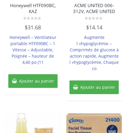
Honeywell HTF090BC,
ACME UNITED 006-
KAZ
312V, ACME UNITED
Note
Note
$
31.68
$
14.14
0
0
sur
sur
5
5
Honeywell – Ventilateur
Augmente
portable HTF090BC – 1
l »hypoglycémie –
Vitesse – Adjustable,
Comprimés de glucose à
Poignée – hauteur de
action rapide, Augmente
4,40 po (11
l »hypoglycémie, Chaque
co
Ajouter au panier
Ajouter au panier