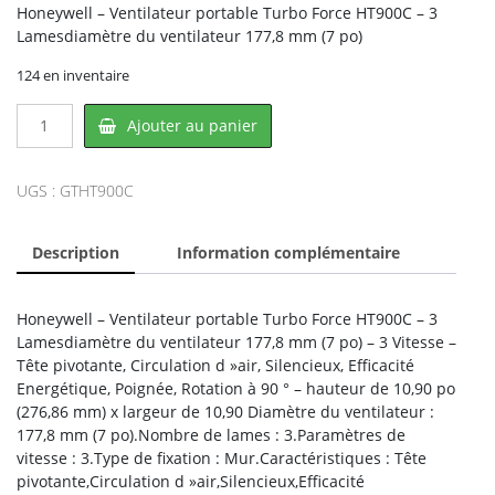
Honeywell – Ventilateur portable Turbo Force HT900C – 3
Lamesdiamètre du ventilateur 177,8 mm (7 po)
124 en inventaire
quantité
Ajouter au panier
de
Honeywell
HT-
UGS :
GTHT900C
900C,
KAZ
Description
Information complémentaire
Honeywell – Ventilateur portable Turbo Force HT900C – 3
Lamesdiamètre du ventilateur 177,8 mm (7 po) – 3 Vitesse –
Tête pivotante, Circulation d »air, Silencieux, Efficacité
Energétique, Poignée, Rotation à 90 ° – hauteur de 10,90 po
(276,86 mm) x largeur de 10,90 Diamètre du ventilateur :
177,8 mm (7 po).Nombre de lames : 3.Paramètres de
vitesse : 3.Type de fixation : Mur.Caractéristiques : Tête
pivotante,Circulation d »air,Silencieux,Efficacité