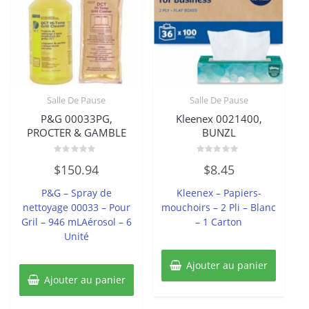
Salle De Pause
Salle De Pause
P&G 00033PG,
Kleenex 0021400,
PROCTER & GAMBLE
BUNZL
Note
Note
$
150.94
$
8.45
0
0
sur
sur
5
5
P&G – Spray de
Kleenex – Papiers-
nettoyage 00033 – Pour
mouchoirs – 2 Pli – Blanc
Gril – 946 mLAérosol – 6
– 1 Carton
Unité
Ajouter au panier
Ajouter au panier