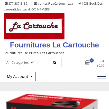
Skip
877-387-3185
ventes@LaCartouche.ca
1938 Boul. Des
to
Laurentides, Laval, QC, H7M2R3
content
Fournitures La Cartouche
Fournitures De Bureau et Cartouches
0
Total
$
0.00
My Account