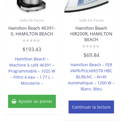
Salle De Pause
Salle De Pause
Hamilton Beach 46391-
Hamilton Beach
0, HAMILTON BEACH
HIR200R, HAMILTON
BEACH
Note
$
193.43
0
Note
sur
$
69.84
0
5
Hamilton Beach –
sur
5
Hamilton Beach – FER
Machine à café 46391 –
VAPR/PULVéRSTR HBC
Programmable – 1025 W
BL/BLNC – Arrêt
– Filtre à eau – 1,77 L –
Automatique – 1200 W –
Minuterie –
Blanc, Bleu
Ajouter au panier
Continuer la lecture