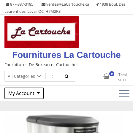
Skip
877-387-3185
ventes@LaCartouche.ca
1938 Boul. Des
to
Laurentides, Laval, QC, H7M2R3
content
Fournitures La Cartouche
Fournitures De Bureau et Cartouches
0
Total
$
0.00
My Account