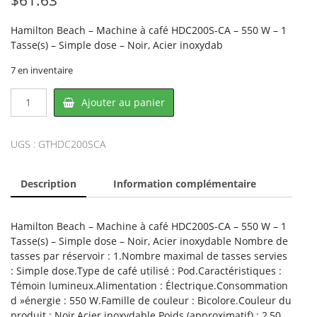
Hamilton Beach – Machine à café HDC200S-CA – 550 W – 1
Tasse(s) – Simple dose – Noir, Acier inoxydab
7 en inventaire
quantité
Ajouter au panier
de
Hamilton
Beach
UGS :
GTHDC200SCA
HDC200S-
CA,
Description
Information complémentaire
HAMILTON
BEACH
Hamilton Beach – Machine à café HDC200S-CA – 550 W – 1
Tasse(s) – Simple dose – Noir, Acier inoxydable Nombre de
tasses par réservoir : 1.Nombre maximal de tasses servies
: Simple dose.Type de café utilisé : Pod.Caractéristiques :
Témoin lumineux.Alimentation : Électrique.Consommation
d »énergie : 550 W.Famille de couleur : Bicolore.Couleur du
produit : Noir,Acier inoxydable.Poids (approximatif) : 2,50