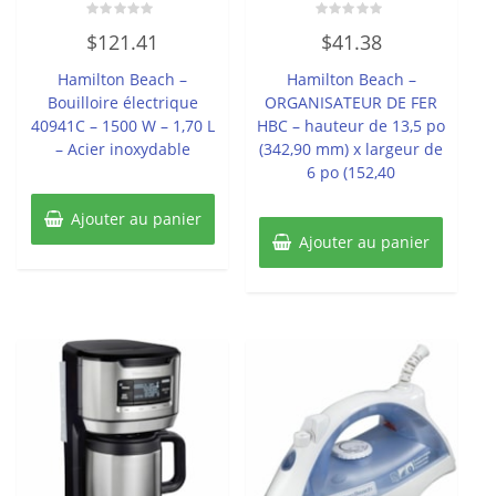
Note
Note
$
121.41
$
41.38
0
0
sur
sur
5
5
Hamilton Beach –
Hamilton Beach –
Bouilloire électrique
ORGANISATEUR DE FER
40941C – 1500 W – 1,70 L
HBC – hauteur de 13,5 po
– Acier inoxydable
(342,90 mm) x largeur de
6 po (152,40
Ajouter au panier
Ajouter au panier