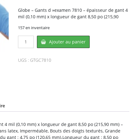
Globe – Gants d »examen 7810 – épaisseur de gant 4
mil (0,10 mm) x longueur de gant 8,50 po (215,90
157 en inventaire
quantité
Ajouter au panier
de
Globe
GC7810,
UGS :
GTGC7810
GLOBE
ire
t 4 mil (0,10 mm) x longueur de gant 8,50 po (215,90 mm) –
 Sans latex, Imperméable, Bouts des doigts texturés, Grande
ur du gant : 4,75 po (120,65 mm).Longueur du gant : 8,50 po