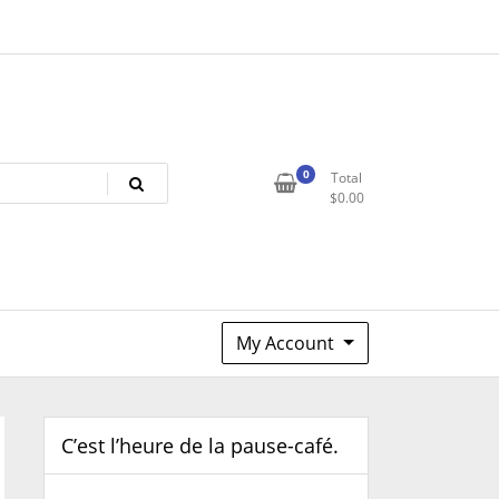
0
Total
$
0.00
My Account
C’est l’heure de la pause-café.