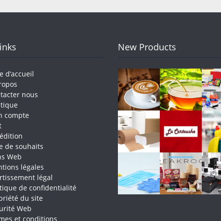
Links
New Products
e d’accueil
ropos
tacter nous
tique
n compte
t
édition
te de souhaits
ns Web
tions légales
rtissement légal
itique de confidentialité
priété du site
urité Web
mes et conditions