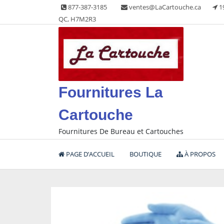
Skip
877-387-3185
ventes@LaCartouche.ca
1
to
QC, H7M2R3
content
Fournitures La
Cartouche
Fournitures De Bureau et Cartouches
PAGE D’ACCUEIL
BOUTIQUE
À PROPOS