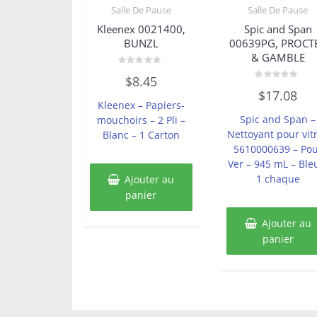
Salle De Pause
Salle De Pause
Kleenex 0021400,
Spic and Span
BUNZL
00639PG, PROCT
& GAMBLE
Note
$
8.45
0
Note
sur
$
17.08
0
5
Kleenex – Papiers-
sur
5
Spic and Span –
mouchoirs – 2 Pli –
Nettoyant pour vit
Blanc – 1 Carton
5610000639 – Po
Ver – 945 mL – Ble
1 chaque
Ajouter au
panier
Ajouter au
panier