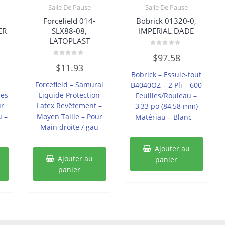
Salle De Pause
Salle De Pause
Forcefield 014-
Bobrick 01320-0,
ER
SLX88-08,
IMPERIAL DADE
LATOPLAST
Note
$
97.58
0
Note
sur
$
11.93
0
5
Bobrick – Essuie-tout
sur
5
Forcefield – Samurai
B4040OZ – 2 Pli – 600
res
– Liquide Protection –
Feuilles/Rouleau –
ur
Latex Revêtement –
3,33 po (84,58 mm)
u –
Moyen Taille – Pour
Matériau – Blanc –
Main droite / gau
Ajouter au
Ajouter au
panier
panier