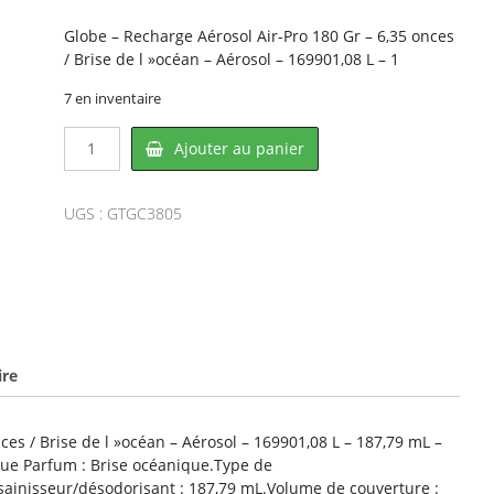
Globe – Recharge Aérosol Air-Pro 180 Gr – 6,35 onces
/ Brise de l »océan – Aérosol – 169901,08 L – 1
7 en inventaire
quantité
Ajouter au panier
de
Globe
GC3805,
UGS :
GTGC3805
GLOBE
ire
ces / Brise de l »océan – Aérosol – 169901,08 L – 187,79 mL –
que Parfum : Brise océanique.Type de
sainisseur/désodorisant : 187,79 mL.Volume de couverture :