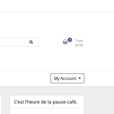
0
Total
$
0.00
My Account
C’est l’heure de la pause-café.