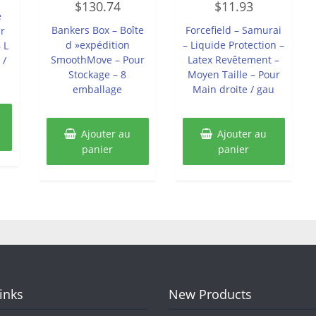
$
130.74
$
11.93
0
0
e
sur
sur
5
5
Bankers Box – Boîte
Forcefield – Samurai
r
d »expédition
– Liquide Protection –
 L
SmoothMove – Pour
Latex Revêtement –
 /
Stockage – 8
Moyen Taille – Pour
emballage
Main droite / gau
Ajouter au
Ajouter au
panier
panier
Links
New Products