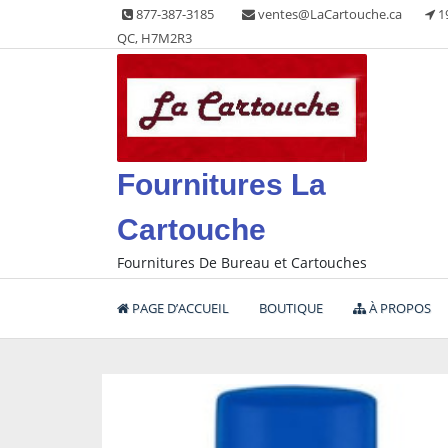
Skip
877-387-3185
ventes@LaCartouche.ca
1
to
QC, H7M2R3
content
Fournitures La
Cartouche
Fournitures De Bureau et Cartouches
PAGE D’ACCUEIL
BOUTIQUE
À PROPOS