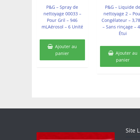
sur
sur
5
5
P&G – Spray de
P&G – Liquide d
nettoyage 00033 –
nettoyage 2 – Pou
Pour Gril – 946
Congélateur – 3,78
mLAérosol – 6 Unité
– Sans rinçage – 4
Étui
Ajouter au
Ajouter au
panier
panier
Site 