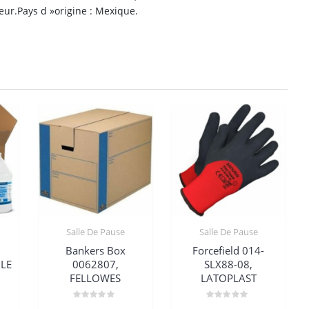
eur.Pays d »origine : Mexique.
Salle De Pause
Salle De Pause
Bankers Box
Forcefield 014-
LE
0062807,
SLX88-08,
FELLOWES
LATOPLAST
Note
Note