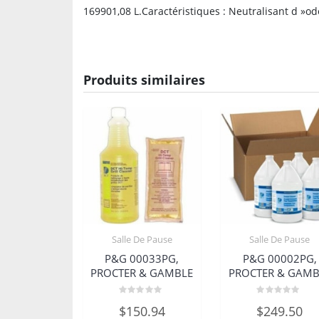
169901,08 L.Caractéristiques : Neutralisant d »od
Produits similaires
Salle De Pause
Salle De Pause
P&G 00033PG,
P&G 00002PG,
PROCTER & GAMBLE
PROCTER & GAMB
Note
Note
$
150.94
$
249.50
0
0