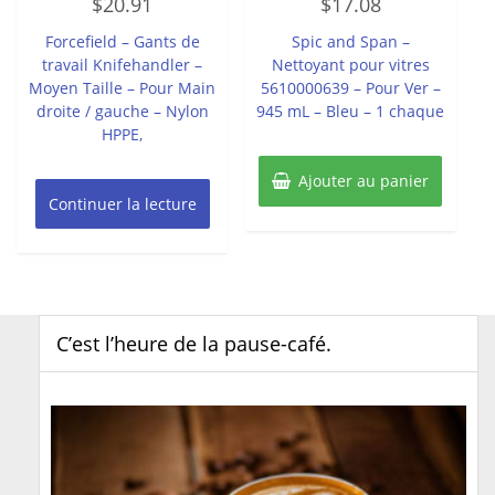
$
20.91
$
17.08
0
0
sur
sur
5
5
Forcefield – Gants de
Spic and Span –
travail Knifehandler –
Nettoyant pour vitres
Moyen Taille – Pour Main
5610000639 – Pour Ver –
droite / gauche – Nylon
945 mL – Bleu – 1 chaque
HPPE,
Ajouter au panier
Continuer la lecture
C’est l’heure de la pause-café.