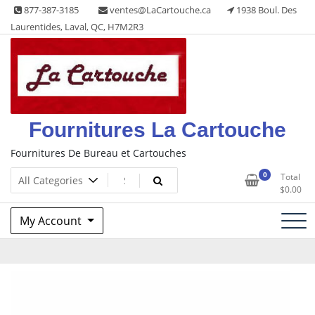
Skip
877-387-3185
ventes@LaCartouche.ca
1938 Boul. Des
to
Laurentides, Laval, QC, H7M2R3
content
Fournitures La Cartouche
Fournitures De Bureau et Cartouches
0
Total
$
0.00
My Account