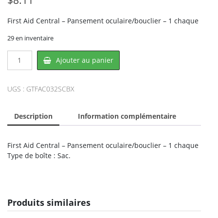
First Aid Central – Pansement oculaire/bouclier – 1 chaque
29 en inventaire
quantité
Ajouter au panier
de
First
Aid
UGS :
GTFAC032SCBX
Central
FAC032SC-
Description
Information complémentaire
BX,
ACME
UNITED
First Aid Central – Pansement oculaire/bouclier – 1 chaque
Type de boîte : Sac.
Produits similaires