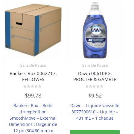
Salle De Pause
Salle De Pause
Bankers Box 0062717,
Dawn 00610PG,
FELLOWES
PROCTER & GAMBLE
Note
Note
$
99.78
$
9.52
0
0
sur
sur
5
5
Bankers Box – Boîte
Dawn – Liquide vaisselle
d »expédition
3077200610 – Liquide –
SmoothMove – External
431 mL – 1 chaque
Dimensions : largeur de
12 po (304,80 mm) x