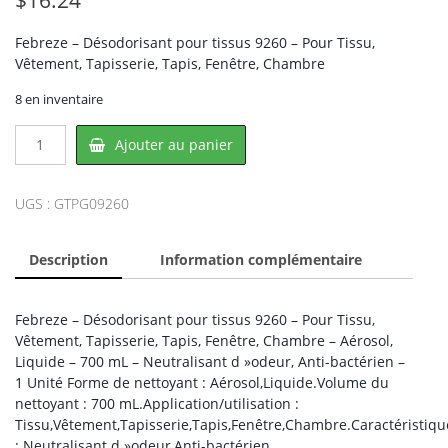
Febreze – Désodorisant pour tissus 9260 – Pour Tissu,
Vêtement, Tapisserie, Tapis, Fenêtre, Chambre
8 en inventaire
quantité
Ajouter au panier
de
Febreze
PG09260,
UGS :
GTPG09260
PROCTER
&
Description
Information complémentaire
GAMBLE
Febreze – Désodorisant pour tissus 9260 – Pour Tissu,
Vêtement, Tapisserie, Tapis, Fenêtre, Chambre – Aérosol,
Liquide – 700 mL – Neutralisant d »odeur, Anti-bactérien –
1 Unité Forme de nettoyant : Aérosol,Liquide.Volume du
nettoyant : 700 mL.Application/utilisation :
Tissu,Vêtement,Tapisserie,Tapis,Fenêtre,Chambre.Caractéristiqu
: Neutralisant d »odeur,Anti-bactérien.