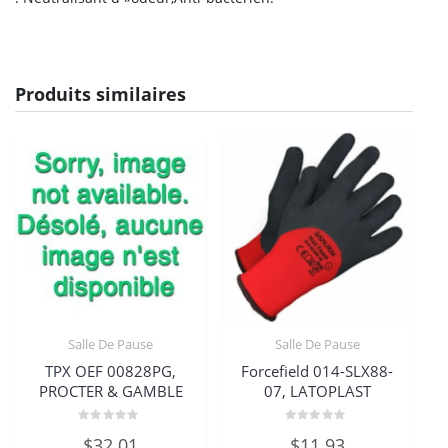
Produits similaires
Salle De Pause
Salle De Pause
TPX OEF 00828PG,
Forcefield 014-SLX88-
PROCTER & GAMBLE
07, LATOPLAST
Note
Note
$
32.01
$
11.93
0
0