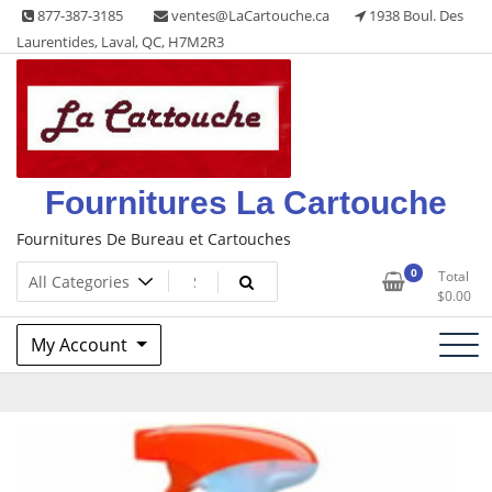
Skip
877-387-3185
ventes@LaCartouche.ca
1938 Boul. Des
to
Laurentides, Laval, QC, H7M2R3
content
Fournitures La Cartouche
Fournitures De Bureau et Cartouches
0
Total
$
0.00
My Account