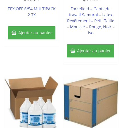
sur
sur
5
5
TPX OEF 6/54 MULTIPACK
Forcefield – Gants de
2.7X
travail Samurai – Latex
Revêtement – Petit Taille
– Mousse – Rouge, Noir –
Ajouter au panier
Iso
Ajouter au panier