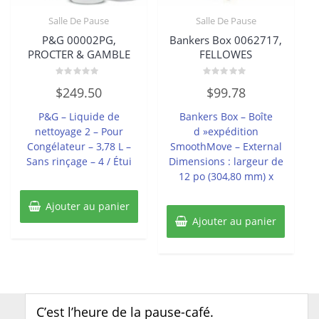
Salle De Pause
Salle De Pause
P&G 00002PG,
Bankers Box 0062717,
PROCTER & GAMBLE
FELLOWES
Note
Note
$
249.50
$
99.78
0
0
sur
sur
5
5
P&G – Liquide de
Bankers Box – Boîte
nettoyage 2 – Pour
d »expédition
Congélateur – 3,78 L –
SmoothMove – External
Sans rinçage – 4 / Étui
Dimensions : largeur de
12 po (304,80 mm) x
Ajouter au panier
Ajouter au panier
C’est l’heure de la pause-café.