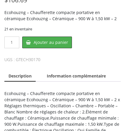
Ecohouzng – Chaufferette compacte portative en
céramique Ecohouzng – Céramique – 900 W à 1,50 kW – 2
21 en inventaire
quantité
Ajouter au panier
de
Ecohouzng
ECH3017-
UGS :
GTECH30170
0,
HOMEVISION
Description
Information complémentaire
TECH
Ecohouzng – Chaufferette compacte portative en
céramique Ecohouzng – Céramique – 900 W à 1,50 kW – 2 x
Réglages thermiques – Oscillation – Chambre – Portable –
Blanc Nombre de réglages de chaleur : 2.Élément de
chauffage : Céramique.Puissance de chauffage minimale :
900 W.Puissance de chauffage maximale : 1,50 kW.Type de
combustible : Électrique.Oscillation : Oui.Famille de