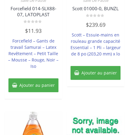
Salle De Pause
Salle De Pause
Forcefield 014-SLX88-
Scott 01000-0, BUNZL
07, LATOPLAST
Note
$
239.69
0
Note
sur
$
11.93
0
5
Scott – Essuie-mains en
sur
5
Forcefield – Gants de
rouleau grande capacité
travail Samurai – Latex
Essential – 1 Pli – largeur
Revêtement – Petit Taille
de 8 po (203,20 mm) x lo
– Mousse – Rouge, Noir –
Iso
Ajouter au panier
Ajouter au panier