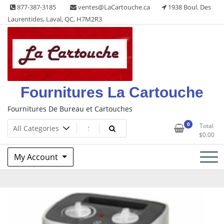
Skip
877-387-3185
ventes@LaCartouche.ca
1938 Boul. Des
to
Laurentides, Laval, QC, H7M2R3
content
Fournitures La Cartouche
Fournitures De Bureau et Cartouches
0
Total
$
0.00
My Account