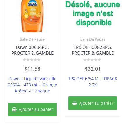
Salle De Pause
Salle De Pause
Dawn 00604PG,
TPX OEF 00828PG,
PROCTER & GAMBLE
PROCTER & GAMBLE
Note
Note
$
11.58
$
32.01
0
0
sur
sur
5
5
Dawn – Liquide vaisselle
TPX OEF 6/54 MULTIPACK
00604 – 473 mL – Orange
2.7X
Arôme – 1 chaque
Ajouter au panier
Ajouter au panier