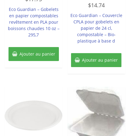
Note
sur
$
14.74
0
5
Eco Guardian – Gobelets
sur
5
Eco Guardian – Couvercle
en papier compostables
CPLA pour gobelets en
revêtement en PLA pour
papier de 24 cl,
boissons chaudes 10 oz –
compostable – Bio-
295,7
plastique à base d
Ajouter au panier
Ajouter au panier