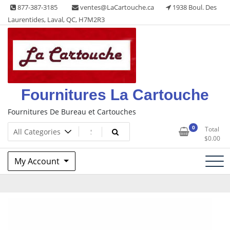
Skip
877-387-3185
ventes@LaCartouche.ca
1938 Boul. Des
to
Laurentides, Laval, QC, H7M2R3
content
Fournitures La Cartouche
Fournitures De Bureau et Cartouches
0
Total
$
0.00
My Account