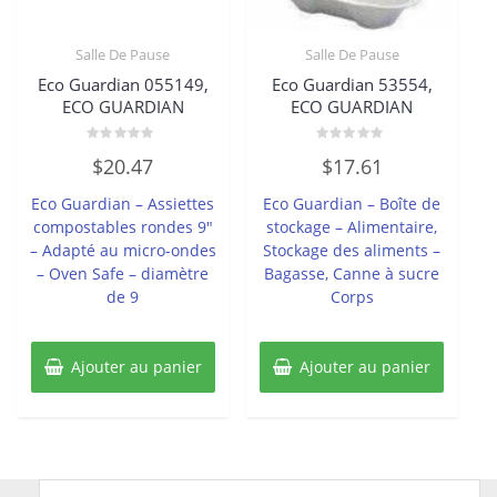
Salle De Pause
Salle De Pause
Eco Guardian 055149,
Eco Guardian 53554,
ECO GUARDIAN
ECO GUARDIAN
Note
Note
$
20.47
$
17.61
0
0
sur
sur
5
5
Eco Guardian – Assiettes
Eco Guardian – Boîte de
compostables rondes 9″
stockage – Alimentaire,
– Adapté au micro-ondes
Stockage des aliments –
– Oven Safe – diamètre
Bagasse, Canne à sucre
de 9
Corps
Ajouter au panier
Ajouter au panier