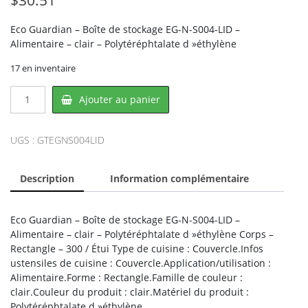
Eco Guardian – Boîte de stockage EG-N-S004-LID –
Alimentaire – clair – Polytéréphtalate d »éthylène
17 en inventaire
quantité
Ajouter au panier
de
Eco
Guardian
UGS :
GTEGNS004LID
EG-
N-
Description
Information complémentaire
S004-
LID,
ECO
Eco Guardian – Boîte de stockage EG-N-S004-LID –
GUARDIAN
Alimentaire – clair – Polytéréphtalate d »éthylène Corps –
Rectangle – 300 / Étui Type de cuisine : Couvercle.Infos
ustensiles de cuisine : Couvercle.Application/utilisation :
Alimentaire.Forme : Rectangle.Famille de couleur :
clair.Couleur du produit : clair.Matériel du produit :
Polytéréphtalate d »éthylène.