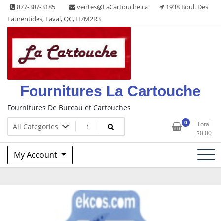
Skip
877-387-3185
ventes@LaCartouche.ca
1938 Boul. Des
to
Laurentides, Laval, QC, H7M2R3
content
Fournitures La Cartouche
Fournitures De Bureau et Cartouches
0
Total
$
0.00
My Account