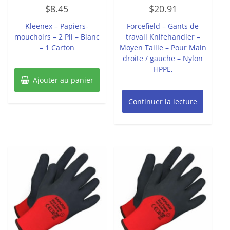
Note
Note
$
8.45
$
20.91
0
0
sur
sur
5
5
Kleenex – Papiers-
Forcefield – Gants de
mouchoirs – 2 Pli – Blanc
travail Knifehandler –
– 1 Carton
Moyen Taille – Pour Main
droite / gauche – Nylon
HPPE,
Ajouter au panier
Continuer la lecture