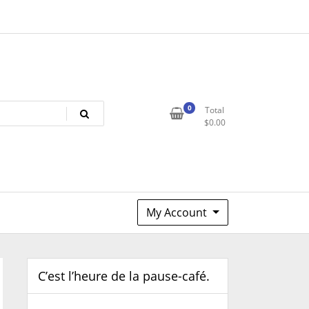
0
Total
$
0.00
My Account
C’est l’heure de la pause-café.