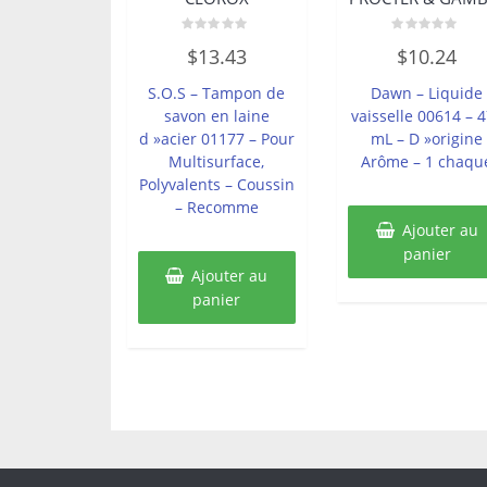
Note
Note
$
13.43
$
10.24
0
0
sur
sur
5
5
S.O.S – Tampon de
Dawn – Liquide
savon en laine
vaisselle 00614 – 
d »acier 01177 – Pour
mL – D »origine
Multisurface,
Arôme – 1 chaqu
Polyvalents – Coussin
– Recomme
Ajouter au
panier
Ajouter au
panier