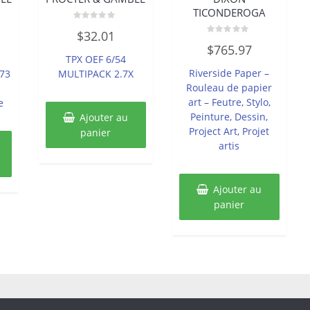
TICONDEROGA
Note
$
32.01
0
Note
sur
$
765.97
0
5
TPX OEF 6/54
sur
5
Riverside Paper –
473
MULTIPACK 2.7X
Rouleau de papier
art – Feutre, Stylo,
e
Peinture, Dessin,
Ajouter au
Project Art, Projet
panier
artis
Ajouter au
panier