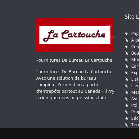
Site 
Pag
À p
Con
Bou
Mo
Fournitures De Bureau La Cartouche
Car
Fournitures De Bureau La Cartouche
Exp
Avec une solution de bureau
Lis
complète, l'expédition à partir
Lie
d'entrepôts partout au Canada - il n'y
Men
a rien que nous ne puissions faire.
Ave
Pol
Pro
Séc
Ter