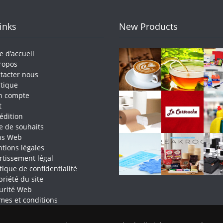
Links
New Products
e d’accueil
ropos
tacter nous
tique
n compte
t
édition
te de souhaits
ns Web
tions légales
rtissement légal
itique de confidentialité
priété du site
urité Web
mes et conditions