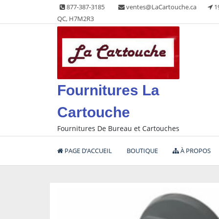
Skip
877-387-3185
ventes@LaCartouche.ca
1
to
QC, H7M2R3
content
Fournitures La
Cartouche
Fournitures De Bureau et Cartouches
PAGE D’ACCUEIL
BOUTIQUE
À PROPOS