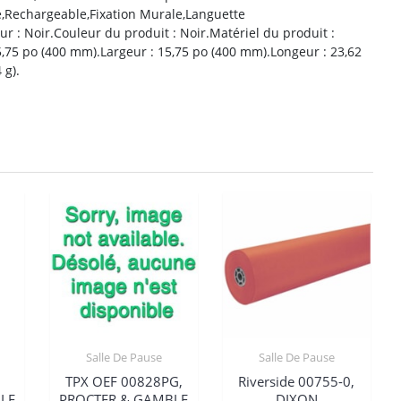
,Rechargeable,Fixation Murale,Languette
ur : Noir.Couleur du produit : Noir.Matériel du produit :
5,75 po (400 mm).Largeur : 15,75 po (400 mm).Longeur : 23,62
 g).
Salle De Pause
Salle De Pause
,
TPX OEF 00828PG,
Riverside 00755-0,
LE
PROCTER & GAMBLE
DIXON