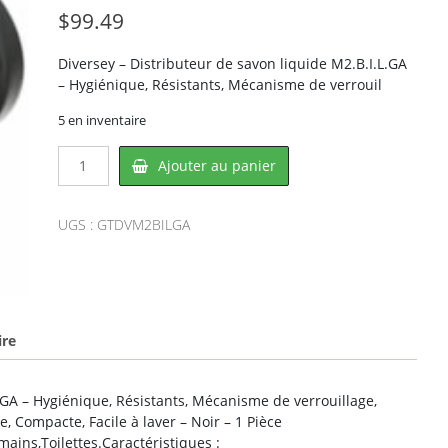
$
99.49
Diversey – Distributeur de savon liquide M2.B.I.L.GA
– Hygiénique, Résistants, Mécanisme de verrouil
5 en inventaire
quantité
Ajouter au panier
de
Diversey
DVM2BILGA,
UGS :
GTDVM2BILGA
DIVERSEY
ire
.GA – Hygiénique, Résistants, Mécanisme de verrouillage,
, Compacte, Facile à laver – Noir – 1 Pièce
mains,Toilettes.Caractéristiques :