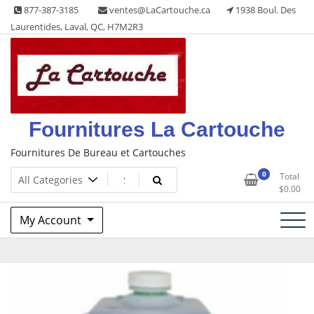
Skip
877-387-3185
ventes@LaCartouche.ca
1938 Boul. Des
to
Laurentides, Laval, QC, H7M2R3
content
Fournitures La Cartouche
Fournitures De Bureau et Cartouches
0
Total
$
0.00
My Account