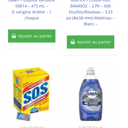
00614 – 473 mL –
B4040OZ – 2 Pli – 600
D »origine Arôme – 1
Feuilles/Rouleau – 3,33
chaque
po (84,58 mm) Matériau –
Blanc –
Ajouter au panier
Ajouter au panier
Salle De Pause
Salle De Pause