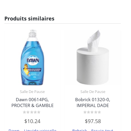
Produits similaires
Salle De Pause
Salle De Pause
Dawn 00614PG,
Bobrick 01320-0,
PROCTER & GAMBLE
IMPERIAL DADE
Note
Note
$
10.24
$
97.58
0
0
sur
sur
5
5
Dawn – Liquide vaisselle
Bobrick – Essuie-tout