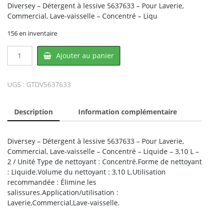
Diversey – Détergent à lessive 5637633 – Pour Laverie,
Commercial, Lave-vaisselle – Concentré – Liqu
156 en inventaire
quantité
Ajouter au panier
de
Diversey
DV5637633,
UGS :
GTDV5637633
DIVERSEY
Description
Information complémentaire
Diversey – Détergent à lessive 5637633 – Pour Laverie,
Commercial, Lave-vaisselle – Concentré – Liquide – 3,10 L –
2 / Unité Type de nettoyant : Concentré.Forme de nettoyant
: Liquide.Volume du nettoyant : 3,10 L.Utilisation
recommandée : Élimine les
salissures.Application/utilisation :
Laverie,Commercial,Lave-vaisselle.