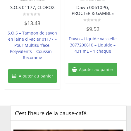
S.O.S 01177, CLOROX
Dawn 00610PG,
PROCTER & GAMBLE
Note
$
13.43
0
Note
sur
$
9.52
0
5
S.O.S – Tampon de savon
sur
5
Dawn – Liquide vaisselle
en laine d »acier 01177 –
3077200610 – Liquide –
Pour Multisurface,
431 mL – 1 chaque
Polyvalents – Coussin –
Recomme
Ajouter au panier
Ajouter au panier
C’est l’heure de la pause-café.