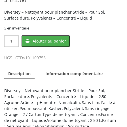
Diversey – Nettoyant pour plancher Stride – Pour Sol,
Surface dure, Polyvalents – Concentré – Liquid
3 en inventaire
quantité
Ajouter au panier
de
Diversey
DV101109756,
UGS :
GTDV101109756
DIVERSEY
Description
Information complémentaire
Diversey – Nettoyant pour plancher Stride – Pour Sol,
Surface dure, Polyvalents – Concentré – Liquide – 2,50 L –
Agrume Arôme – pH neutre, Non alcalin, Sans film, Facile à
utiliser, Peu moussant, Kasher, Polyvalent, Sans rinçage –
Orange – 2 / Carton Type de nettoyant : Concentré.Forme
de nettoyant : Liquide.Volume du nettoyant : 2,50 L.Parfum
: Agrume.Application/utilisation : Sol,Surface