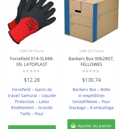
Salle De Pause
Salle De Pause
Forcefield 014-SLX88-
Bankers Box 0062807,
09, LATOPLAST
FELLOWES
Note
Note
$
12.28
$
130.74
0
0
sur
sur
5
5
Forcefield – Gants de
Bankers Box – Boîte
travail Samurai – Liquide
d »expédition
Protection – Latex
SmoothMove – Pour
Revêtement – Grande
Stockage – 8 emballage
Taille – Pour
Ajouter au panier