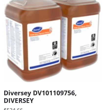
Diversey DV101109756,
DIVERSEY
$
524.66