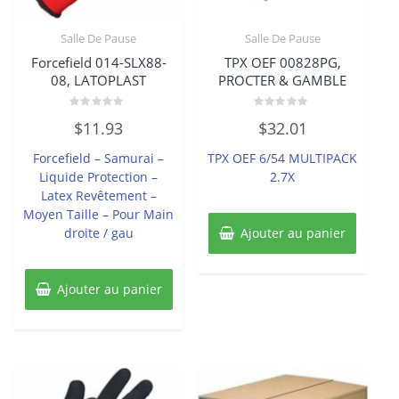
Salle De Pause
Salle De Pause
Forcefield 014-SLX88-
TPX OEF 00828PG,
08, LATOPLAST
PROCTER & GAMBLE
Note
Note
$
11.93
$
32.01
0
0
sur
sur
5
5
Forcefield – Samurai –
TPX OEF 6/54 MULTIPACK
Liquide Protection –
2.7X
Latex Revêtement –
Moyen Taille – Pour Main
droite / gau
Ajouter au panier
Ajouter au panier