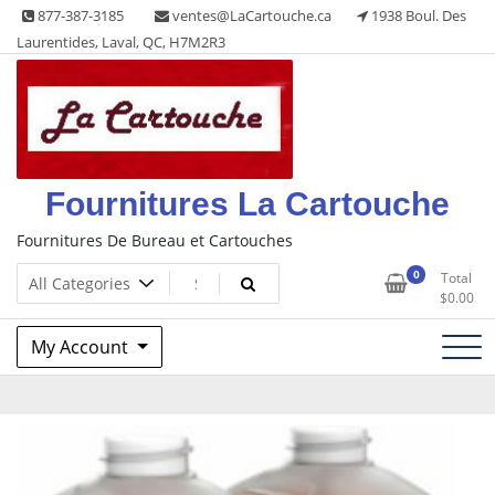
Skip
877-387-3185
ventes@LaCartouche.ca
1938 Boul. Des
to
Laurentides, Laval, QC, H7M2R3
content
Fournitures La Cartouche
Fournitures De Bureau et Cartouches
0
Total
$
0.00
My Account