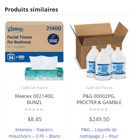
Produits similaires
Salle De Pause
Salle De Pause
Kleenex 0021400,
P&G 00002PG,
BUNZL
PROCTER & GAMBLE
Note
Note
$
8.45
$
249.50
0
0
sur
sur
5
5
Kleenex – Papiers-
P&G – Liquide de
mouchoirs – 2 Pli – Blanc
nettoyage 2 – Pour