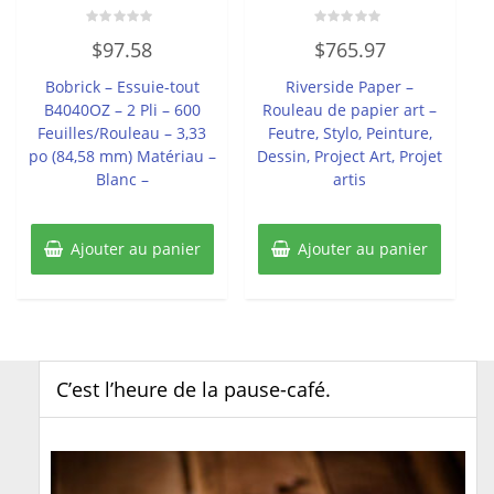
Note
Note
$
97.58
$
765.97
0
0
sur
sur
5
5
Bobrick – Essuie-tout
Riverside Paper –
B4040OZ – 2 Pli – 600
Rouleau de papier art –
Feuilles/Rouleau – 3,33
Feutre, Stylo, Peinture,
po (84,58 mm) Matériau –
Dessin, Project Art, Projet
Blanc –
artis
Ajouter au panier
Ajouter au panier
C’est l’heure de la pause-café.