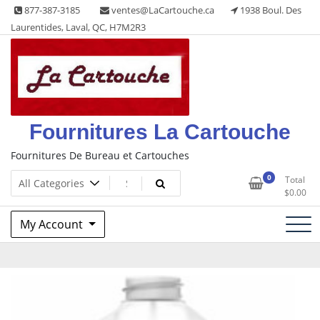
Skip
877-387-3185
ventes@LaCartouche.ca
1938 Boul. Des
to
Laurentides, Laval, QC, H7M2R3
content
Fournitures La Cartouche
Fournitures De Bureau et Cartouches
0
Total
$
0.00
My Account