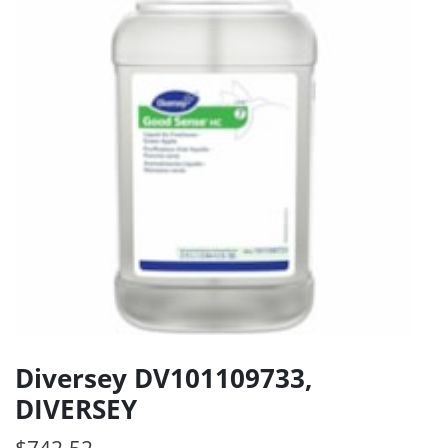
Diversey DV101109733,
DIVERSEY
$
742.52