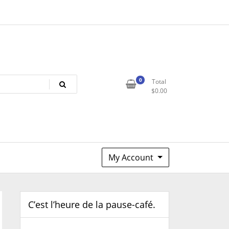
0
Total
$
0.00
My Account
C’est l’heure de la pause-café.