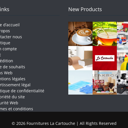
Links
New Products
e d’accueil
ropos
tacter nous
tique
n compte
t
édition
te de souhaits
ns Web
tions légales
rtissement légal
itique de confidentialité
priété du site
urité Web
mes et conditions
© 2026 Fournitures La Cartouche | All Rights Reserved