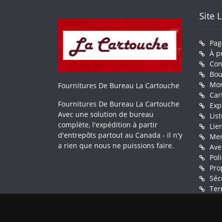
Site 
Pag
À p
Con
Bou
Mo
Fournitures De Bureau La Cartouche
Car
Fournitures De Bureau La Cartouche
Exp
Avec une solution de bureau
Lis
complète, l'expédition à partir
Lie
d'entrepôts partout au Canada - il n'y
Men
a rien que nous ne puissions faire.
Ave
Pol
Pro
Séc
Ter