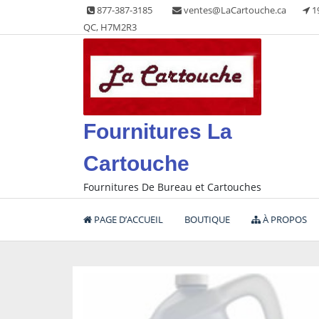
Skip
877-387-3185
ventes@LaCartouche.ca
1
to
QC, H7M2R3
content
Fournitures La
Cartouche
Fournitures De Bureau et Cartouches
PAGE D’ACCUEIL
BOUTIQUE
À PROPOS