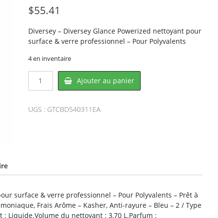
$
55.41
Diversey – Diversey Glance Powerized nettoyant pour
surface & verre professionnel – Pour Polyvalents
4 en inventaire
quantité
Ajouter au panier
de
Diversey
CBD540311EA,
UGS :
GTCBD540311EA
DIVERSEY
ire
our surface & verre professionnel – Pour Polyvalents – Prêt à
Ammoniaque, Frais Arôme – Kasher, Anti-rayure – Bleu – 2 / Type
t : Liquide.Volume du nettoyant : 3,70 L.Parfum :