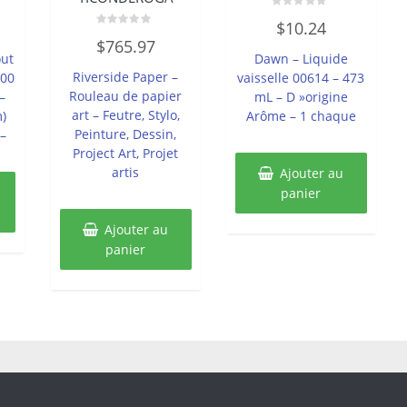
Note
$
10.24
0
Note
sur
$
765.97
0
5
out
Dawn – Liquide
sur
5
Riverside Paper –
600
vaisselle 00614 – 473
Rouleau de papier
–
mL – D »origine
art – Feutre, Stylo,
m)
Arôme – 1 chaque
Peinture, Dessin,
–
Project Art, Projet
artis
Ajouter au
panier
Ajouter au
panier