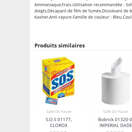
Ammoniaque,Frais.Utilisation recommandée : Solva
doigts,Décapant de film de fumée,Dissolvant de br
Kasher,Anti-rayure.Famille de couleur : Bleu.Coule
Produits similaires
Salle De Pause
Salle De Pause
S.O.S 01177,
Bobrick 01320-0
CLOROX
IMPERIAL DADE