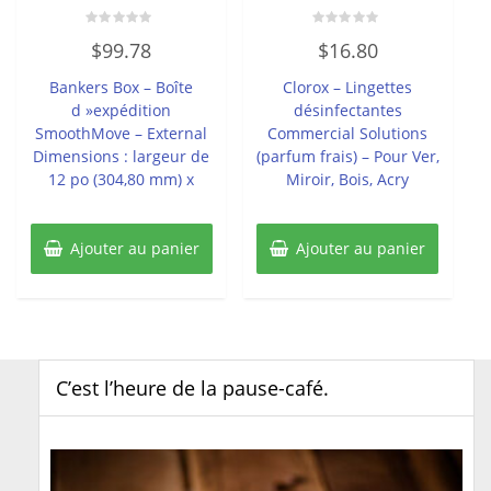
Note
Note
$
99.78
$
16.80
0
0
sur
sur
5
5
Bankers Box – Boîte
Clorox – Lingettes
d »expédition
désinfectantes
SmoothMove – External
Commercial Solutions
Dimensions : largeur de
(parfum frais) – Pour Ver,
12 po (304,80 mm) x
Miroir, Bois, Acry
Ajouter au panier
Ajouter au panier
C’est l’heure de la pause-café.