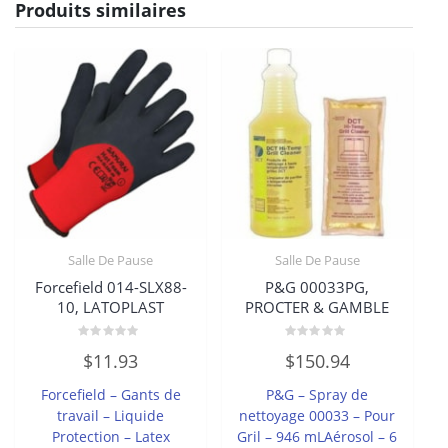
Produits similaires
Salle De Pause
Salle De Pause
Forcefield 014-SLX88-
P&G 00033PG,
10, LATOPLAST
PROCTER & GAMBLE
Note
Note
$
11.93
$
150.94
0
0
sur
sur
5
5
Forcefield – Gants de
P&G – Spray de
travail – Liquide
nettoyage 00033 – Pour
Protection – Latex
Gril – 946 mLAérosol – 6