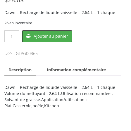
Dawn – Recharge de liquide vaisselle – 2,64 L – 1 chaque
26 en inventaire
quantité
Ajouter au panier
de
Dawn
PG00865,
UGS :
GTPG00865
PROCTER
&
Description
Information complémentaire
GAMBLE
Dawn – Recharge de liquide vaisselle – 2,64 L – 1 chaque
Volume du nettoyant : 2,64 L.Utilisation recommandée :
Solvant de graisse.Application/utilisation :
Plat,Casserole,poêle,Kitchen.