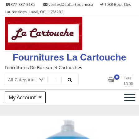
Skip
877-387-3185
ventes@LaCartouche.ca
1938 Boul. Des
to
Laurentides, Laval, QC, H7M2R3
content
Fournitures La Cartouche
Fournitures De Bureau et Cartouches
0
Total
$
0.00
My Account