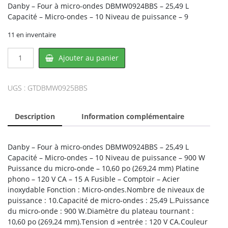
Danby – Four à micro-ondes DBMW0924BBS – 25,49 L
Capacité – Micro-ondes – 10 Niveau de puissance – 9
11 en inventaire
quantité
Ajouter au panier
de
Danby
DBMW0925BBS,
UGS :
GTDBMW0925BBS
DANBY
Description
Information complémentaire
Danby – Four à micro-ondes DBMW0924BBS – 25,49 L
Capacité – Micro-ondes – 10 Niveau de puissance – 900 W
Puissance du micro-onde – 10,60 po (269,24 mm) Platine
phono – 120 V CA – 15 A Fusible – Comptoir – Acier
inoxydable Fonction : Micro-ondes.Nombre de niveaux de
puissance : 10.Capacité de micro-ondes : 25,49 L.Puissance
du micro-onde : 900 W.Diamètre du plateau tournant :
10,60 po (269,24 mm).Tension d »entrée : 120 V CA.Couleur