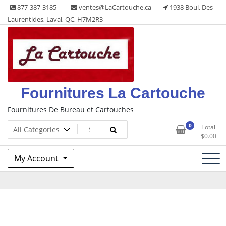
Skip
877-387-3185
ventes@LaCartouche.ca
1938 Boul. Des
to
Laurentides, Laval, QC, H7M2R3
content
Fournitures La Cartouche
Fournitures De Bureau et Cartouches
0
Total
$
0.00
My Account