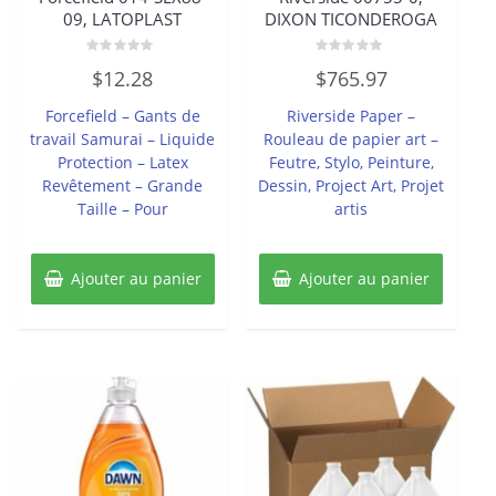
09, LATOPLAST
DIXON TICONDEROGA
Note
Note
$
12.28
$
765.97
0
0
sur
sur
5
5
Forcefield – Gants de
Riverside Paper –
travail Samurai – Liquide
Rouleau de papier art –
Protection – Latex
Feutre, Stylo, Peinture,
Revêtement – Grande
Dessin, Project Art, Projet
Taille – Pour
artis
Ajouter au panier
Ajouter au panier