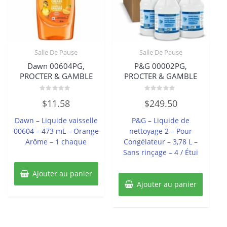
Salle De Pause
Salle De Pause
Dawn 00604PG,
P&G 00002PG,
PROCTER & GAMBLE
PROCTER & GAMBLE
Note
Note
$
11.58
$
249.50
0
0
sur
sur
5
5
Dawn – Liquide vaisselle
P&G – Liquide de
00604 – 473 mL – Orange
nettoyage 2 – Pour
Arôme – 1 chaque
Congélateur – 3,78 L –
Sans rinçage – 4 / Étui
Ajouter au panier
Ajouter au panier