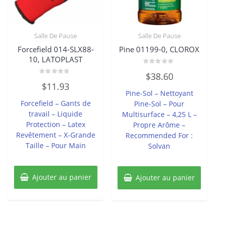
Salle De Pause
Salle De Pause
Forcefield 014-SLX88-
Pine 01199-0, CLOROX
10, LATOPLAST
Note
$
38.60
0
Note
sur
$
11.93
0
5
Pine-Sol – Nettoyant
sur
5
Forcefield – Gants de
Pine-Sol – Pour
travail – Liquide
Multisurface – 4,25 L –
Protection – Latex
Propre Arôme –
Revêtement – X-Grande
Recommended For :
Taille – Pour Main
Solvan
Ajouter au panier
Ajouter au panier