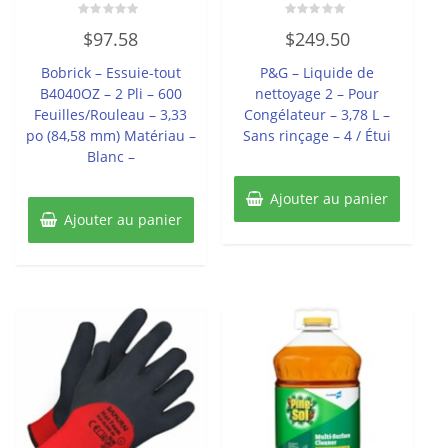
Note
Note
$
97.58
$
249.50
0
0
sur
sur
5
5
Bobrick – Essuie-tout
P&G – Liquide de
B4040OZ – 2 Pli – 600
nettoyage 2 – Pour
Feuilles/Rouleau – 3,33
Congélateur – 3,78 L –
po (84,58 mm) Matériau –
Sans rinçage – 4 / Étui
Blanc –
Ajouter au panier
Ajouter au panier