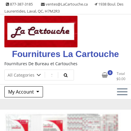
Skip
877-387-3185
ventes@LaCartouche.ca
1938 Boul. Des
to
Laurentides, Laval, QC, H7M2R3
content
Fournitures La Cartouche
Fournitures De Bureau et Cartouches
0
Total
$
0.00
My Account