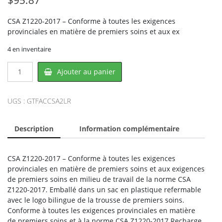
CSA Z1220-2017 – Conforme à toutes les exigences
provinciales en matière de premiers soins et aux ex
4 en inventaire
quantité
Ajouter au panier
de
CSA
Z1220
UGS :
GTFACCSA2LR
FAC-
CSA2LR,
Description
Information complémentaire
ACME
UNITED
CSA Z1220-2017 – Conforme à toutes les exigences
provinciales en matière de premiers soins et aux exigences
de premiers soins en milieu de travail de la norme CSA
Z1220-2017. Emballé dans un sac en plastique refermable
avec le logo bilingue de la trousse de premiers soins.
Conforme à toutes les exigences provinciales en matière
de premiers soins et à la norme CSA Z1220-2017.Recharge