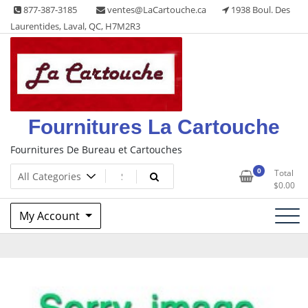
Skip
877-387-3185
ventes@LaCartouche.ca
1938 Boul. Des
to
Laurentides, Laval, QC, H7M2R3
content
Fournitures La Cartouche
Fournitures De Bureau et Cartouches
0
Total
$
0.00
My Account