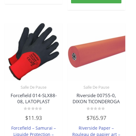
Salle De Pause
Salle De Pause
Forcefield 014-SLX88-
Riverside 00755-0,
08, LATOPLAST
DIXON TICONDEROGA
Note
Note
$
11.93
$
765.97
0
0
sur
sur
5
5
Forcefield – Samurai –
Riverside Paper –
Liquide Protection –
Rouleau de papier art –