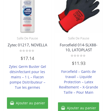
Salle De Pause
Salle De Pause
Zytec 01217, NOVELLA
Forcefield 014-SLX88-
10, LATOPLAST
Note
$
17.14
0
Note
sur
$
11.93
0
5
Zytec Germ Buster Gel
sur
5
Forcefield – Gants de
désinfectant pour les
travail – Liquide
mains – 1 L – Flacon
Protection – Latex
pompe Dsitributeur –
Revêtement – X-Grande
Tue les germes
Taille – Pour Main
Ajouter au panier
Ajouter au panier