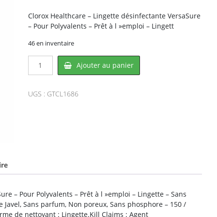
Clorox Healthcare – Lingette désinfectante VersaSure
– Pour Polyvalents – Prêt à l »emploi – Lingett
46 en inventaire
quantité
Ajouter au panier
de
Clorox
CL1686,
UGS :
GTCL1686
CLOROX
ire
ure – Pour Polyvalents – Prêt à l »emploi – Lingette – Sans
de Javel, Sans parfum, Non poreux, Sans phosphore – 150 /
rme de nettoyant : Lingette.Kill Claims : Agent