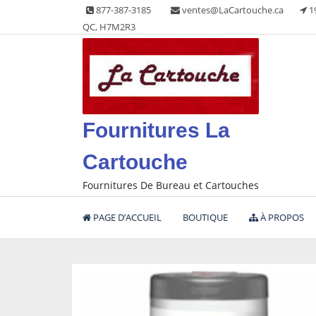
Skip
877-387-3185
ventes@LaCartouche.ca
1
to
QC, H7M2R3
content
Fournitures La
Cartouche
Fournitures De Bureau et Cartouches
PAGE D’ACCUEIL
BOUTIQUE
À PROPOS