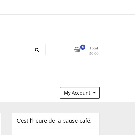
0
Total
$
0.00
My Account
C’est l’heure de la pause-café.