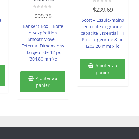
Note
$
239.69
0
Note
sur
$
99.78
0
5
s
Scott – Essuie-mains
sur
5
Bankers Box – Boîte
en rouleau grande
d »expédition
capacité Essential – 1
SmoothMove –
m
Pli – largeur de 8 po
External Dimensions
(203,20 mm) x lo
: largeur de 12 po
y
(304,80 mm) x
Ajouter au
panier
Ajouter au
panier