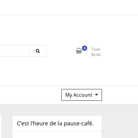
0
Total
$
0.00
My Account
C’est l’heure de la pause-café.