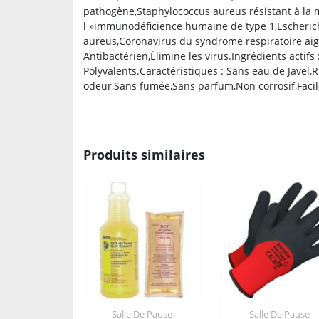
pathogène,Staphylococcus aureus résistant à la m
l »immunodéficience humaine de type 1,Escherich
aureus,Coronavirus du syndrome respiratoire aig
Antibactérien,Élimine les virus.Ingrédients actifs
Polyvalents.Caractéristiques : Sans eau de Javel
odeur,Sans fumée,Sans parfum,Non corrosif,Facile 
Produits similaires
Salle De Pause
Salle De Pause