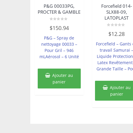
P&G 00033PG,
Forcefield 014-
PROCTER & GAMBLE
SLX88-09,
LATOPLAST
Note
$
150.94
0
Note
sur
$
12.28
0
5
P&G – Spray de
sur
5
Forcefield – Gants
nettoyage 00033 –
travail Samurai 
Pour Gril – 946
Liquide Protection
mLAérosol – 6 Unité
Latex Revêtement
Grande Taille – Po
Ajouter au
panier
Ajouter au
panier