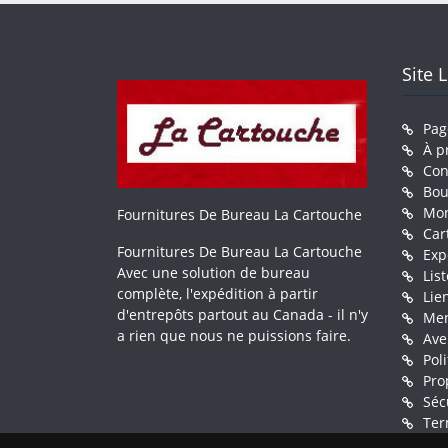
Site 
Pag
À p
Con
Bou
Mo
Fournitures De Bureau La Cartouche
Car
Fournitures De Bureau La Cartouche
Exp
Avec une solution de bureau
Lis
complète, l'expédition à partir
Lie
d'entrepôts partout au Canada - il n'y
Men
a rien que nous ne puissions faire.
Ave
Pol
Pro
Séc
Ter