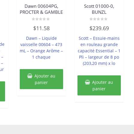
Dawn 00604PG,
Scott 01000-0,
PROCTER & GAMBLE
BUNZL
Note
Note
$
11.58
$
239.69
0
0
sur
sur
5
5
Dawn – Liquide
Scott – Essuie-mains
 de
vaisselle 00604 – 473
en rouleau grande
–
mL – Orange Arôme –
capacité Essential – 1
 –
1 chaque
Pli – largeur de 8 po
 –
(203,20 mm) x lo
ur
Ajouter au
Ajouter au
panier
panier