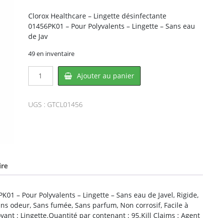
Clorox Healthcare – Lingette désinfectante
01456PK01 – Pour Polyvalents – Lingette – Sans eau
de Jav
49 en inventaire
quantité
Ajouter au panier
de
Clorox
CL01456,
UGS :
GTCL01456
CLOROX
ire
K01 – Pour Polyvalents – Lingette – Sans eau de Javel, Rigide,
ns odeur, Sans fumée, Sans parfum, Non corrosif, Facile à
oyant : Lingette.Quantité par contenant : 95.Kill Claims : Agent