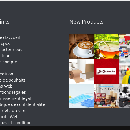
Links
New Products
e d’accueil
ropos
tacter nous
tique
n compte
t
édition
te de souhaits
ns Web
tions légales
rtissement légal
itique de confidentialité
priété du site
urité Web
mes et conditions