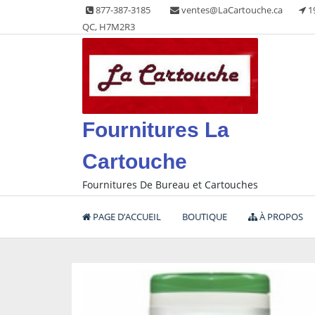
Skip
877-387-3185
ventes@LaCartouche.ca
1
to
QC, H7M2R3
content
Fournitures La
Cartouche
Fournitures De Bureau et Cartouches
PAGE D’ACCUEIL
BOUTIQUE
À PROPOS