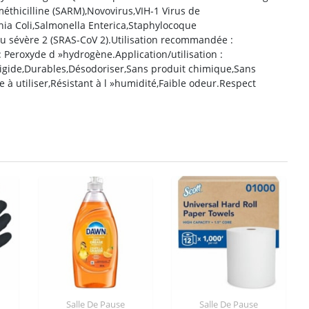
éthicilline (SARM),Novovirus,VIH-1 Virus de
ia Coli,Salmonella Enterica,Staphylocoque
u sévère 2 (SRAS-CoV 2).Utilisation recommandée :
 : Peroxyde d »hydrogène.Application/utilisation :
,Rigide,Durables,Désodoriser,Sans produit chimique,Sans
à utiliser,Résistant à l »humidité,Faible odeur.Respect
Salle De Pause
Salle De Pause