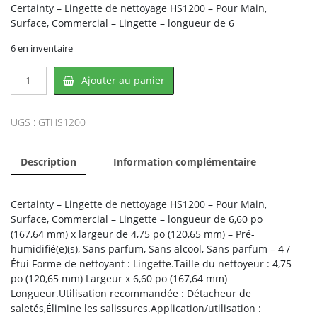
Certainty – Lingette de nettoyage HS1200 – Pour Main,
Surface, Commercial – Lingette – longueur de 6
6 en inventaire
quantité
Ajouter au panier
de
Certainty
HS1200,
UGS :
GTHS1200
INNOCORE
Description
Information complémentaire
Certainty – Lingette de nettoyage HS1200 – Pour Main,
Surface, Commercial – Lingette – longueur de 6,60 po
(167,64 mm) x largeur de 4,75 po (120,65 mm) – Pré-
humidifié(e)(s), Sans parfum, Sans alcool, Sans parfum – 4 /
Étui Forme de nettoyant : Lingette.Taille du nettoyeur : 4,75
po (120,65 mm) Largeur x 6,60 po (167,64 mm)
Longueur.Utilisation recommandée : Détacheur de
saletés,Élimine les salissures.Application/utilisation :