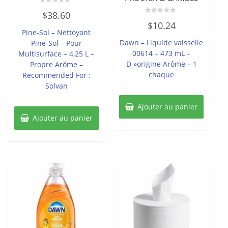
Note
$
38.60
0
Note
sur
$
10.24
0
5
Pine-Sol – Nettoyant
sur
5
Dawn – Liquide vaisselle
Pine-Sol – Pour
00614 – 473 mL –
Multisurface – 4,25 L –
D »origine Arôme – 1
Propre Arôme –
chaque
Recommended For :
Solvan
Ajouter au panier
Ajouter au panier