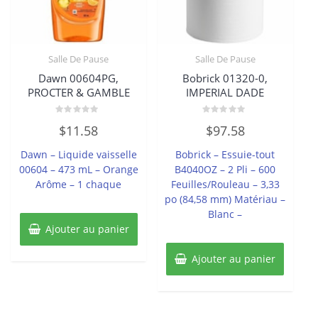
Salle De Pause
Salle De Pause
Dawn 00604PG,
Bobrick 01320-0,
PROCTER & GAMBLE
IMPERIAL DADE
Note
Note
$
11.58
$
97.58
0
0
sur
sur
5
5
Dawn – Liquide vaisselle
Bobrick – Essuie-tout
00604 – 473 mL – Orange
B4040OZ – 2 Pli – 600
Arôme – 1 chaque
Feuilles/Rouleau – 3,33
po (84,58 mm) Matériau –
Blanc –
Ajouter au panier
Ajouter au panier