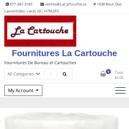
Skip
877-387-3185
ventes@LaCartouche.ca
1938 Boul. Des
to
Laurentides, Laval, QC, H7M2R3
content
Fournitures La Cartouche
Fournitures De Bureau et Cartouches
0
Total
$
0.00
My Account