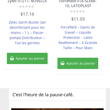
Zytec 01217, NOVELLA
Forcefield 014-SLX88-
10, LATOPLAST
Note
$
17.14
0
Note
sur
$
11.93
0
5
Zytec Germ Buster Gel
sur
5
Forcefield – Gants de
désinfectant pour les
travail – Liquide
mains – 1 L – Flacon
Protection – Latex
pompe Dsitributeur –
Revêtement – X-Grande
Tue les germes
Taille – Pour Main
Ajouter au panier
Ajouter au panier
C’est l’heure de la pause-café.