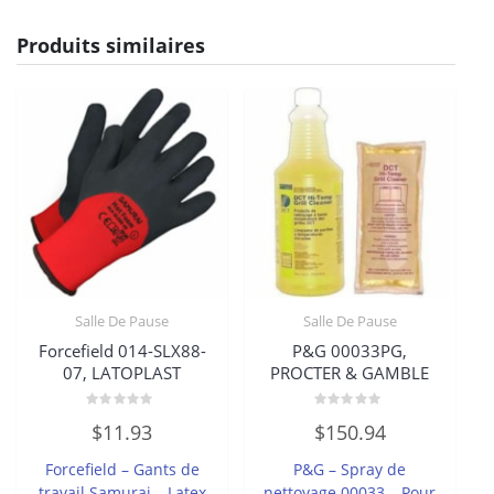
Produits similaires
Salle De Pause
Salle De Pause
Forcefield 014-SLX88-
P&G 00033PG,
07, LATOPLAST
PROCTER & GAMBLE
Note
Note
$
11.93
$
150.94
0
0
sur
sur
5
5
Forcefield – Gants de
P&G – Spray de
travail Samurai – Latex
nettoyage 00033 – Pour