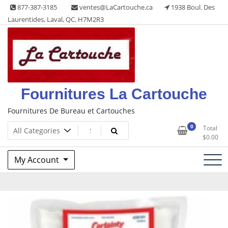
Skip
877-387-3185
ventes@LaCartouche.ca
1938 Boul. Des
to
Laurentides, Laval, QC, H7M2R3
content
Fournitures La Cartouche
Fournitures De Bureau et Cartouches
0
Total
$
0.00
My Account