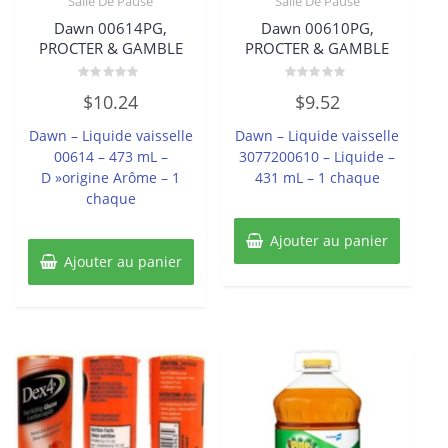
Salle De Pause
Salle De Pause
Dawn 00614PG,
Dawn 00610PG,
PROCTER & GAMBLE
PROCTER & GAMBLE
Note
Note
$
10.24
$
9.52
0
0
sur
sur
5
5
Dawn – Liquide vaisselle
Dawn – Liquide vaisselle
00614 – 473 mL –
3077200610 – Liquide –
D »origine Arôme – 1
431 mL – 1 chaque
chaque
Ajouter au panier
Ajouter au panier