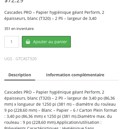
Cascades PRO – Papier hygiénique géant Perform, 2
épaisseurs, blanc (T320) – 2 Pli – largeur de 3,40
351 en inventaire
quantité
Ajouter au panier
de
Cascades
PRO
UGS :
GTCAST320
CAS-
T320,
Description
Information complémentaire
CASCADES
Cascades PRO – Papier hygiénique géant Perform, 2
épaisseurs, blanc (T320) – 2 Pli – largeur de 3,40 po (86,36
mm) x longueur de 1250 pi (381 m) – diamètre du rouleau
9 po (228,60 mm) – Blanc – Papier – 6 / Carton Plein format
: 3,40 po (86,36 mm) x 1250 pi (381 m).Diamètre max. du
rouleau : 9 po (228,60 mm).Application/utilisation :
Polyvalents.Caractéristiques : Hygiénique,Sans