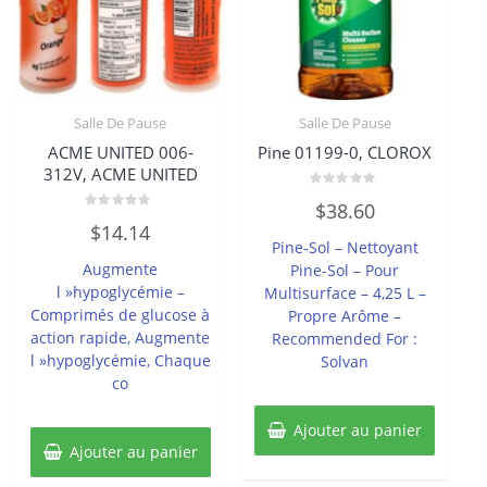
Salle De Pause
Salle De Pause
ACME UNITED 006-
Pine 01199-0, CLOROX
312V, ACME UNITED
Note
$
38.60
0
Note
sur
$
14.14
0
5
Pine-Sol – Nettoyant
sur
5
Augmente
Pine-Sol – Pour
l »hypoglycémie –
Multisurface – 4,25 L –
Comprimés de glucose à
Propre Arôme –
action rapide, Augmente
Recommended For :
l »hypoglycémie, Chaque
Solvan
co
Ajouter au panier
Ajouter au panier