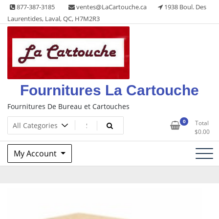
Skip
877-387-3185
ventes@LaCartouche.ca
1938 Boul. Des
to
Laurentides, Laval, QC, H7M2R3
content
Fournitures La Cartouche
Fournitures De Bureau et Cartouches
0
Total
$
0.00
My Account