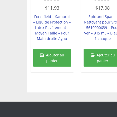
Note
Note
$
11.93
$
17.08
0
0
sur
sur
5
5
Forcefield – Samurai
Spic and Span –
– Liquide Protection –
Nettoyant pour vit
Latex Revêtement –
5610000639 – Po
Moyen Taille – Pour
Ver – 945 mL – Ble
Main droite / gau
1 chaque
Ajouter au
Ajouter au
panier
panier