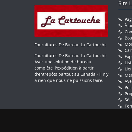
Site 
Pag
À p
Con
Bou
Mo
Fournitures De Bureau La Cartouche
Car
Fournitures De Bureau La Cartouche
Exp
Avec une solution de bureau
Lis
complète, l'expédition à partir
Lie
d'entrepôts partout au Canada - il n'y
Men
a rien que nous ne puissions faire.
Ave
Pol
Pro
Séc
Ter