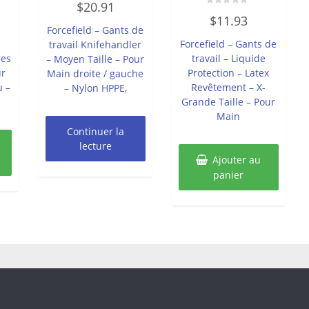
$
20.91
0
Note
sur
$
11.93
0
5
Forcefield – Gants de
sur
5
Forcefield – Gants de
travail Knifehandler
res
travail – Liquide
– Moyen Taille – Pour
ur
Protection – Latex
Main droite / gauche
u –
Revêtement – X-
– Nylon HPPE,
Grande Taille – Pour
Main
Continuer la
lecture
Ajouter au
panier