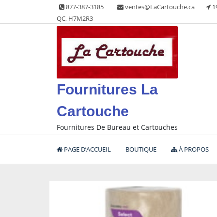
Skip
877-387-3185
ventes@LaCartouche.ca
1
to
QC, H7M2R3
content
Fournitures La
Cartouche
Fournitures De Bureau et Cartouches
PAGE D’ACCUEIL
BOUTIQUE
À PROPOS