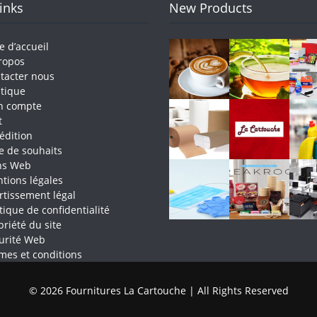
Links
New Products
e d’accueil
ropos
tacter nous
tique
n compte
t
édition
te de souhaits
ns Web
tions légales
rtissement légal
itique de confidentialité
priété du site
urité Web
mes et conditions
© 2026 Fournitures La Cartouche | All Rights Reserved