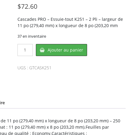
$
72.60
Cascades PRO – Essuie-tout K251 – 2 Pli – largeur de
11 po (279,40 mm) x longueur de 8 po (203,20 mm
37 en inventaire
quantité
Ajouter au panier
de
Cascades
PRO
UGS :
GTCASK251
CAS-
K251,
CASCADES
ire
r de 11 po (279,40 mm) x longueur de 8 po (203,20 mm) – 250
mat : 11 po (279,40 mm) x 8 po (203,20 mm).Feuilles par
veau de qualité : Economy.Caractéristiques :