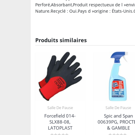
Perforé,Absorbant,Produit respectueux de l »envi
Nature.Recyclé : Oui.Pays d »origine : États-Unis
Produits similaires
Salle De Pause
Salle De Pause
Forcefield 014-
Spic and Span
SLX88-08,
00639PG, PROCT
LATOPLAST
& GAMBLE