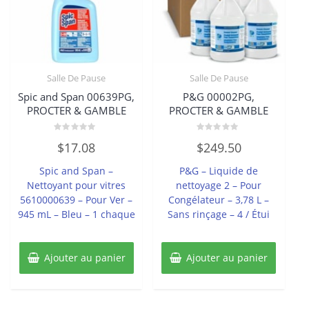
Salle De Pause
Salle De Pause
Spic and Span 00639PG,
P&G 00002PG,
PROCTER & GAMBLE
PROCTER & GAMBLE
Note
Note
$
17.08
$
249.50
0
0
sur
sur
5
5
Spic and Span –
P&G – Liquide de
Nettoyant pour vitres
nettoyage 2 – Pour
5610000639 – Pour Ver –
Congélateur – 3,78 L –
945 mL – Bleu – 1 chaque
Sans rinçage – 4 / Étui
Ajouter au panier
Ajouter au panier