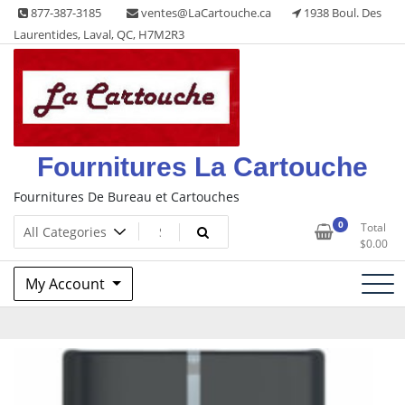
Skip
877-387-3185
ventes@LaCartouche.ca
1938 Boul. Des
to
Laurentides, Laval, QC, H7M2R3
content
Fournitures La Cartouche
Fournitures De Bureau et Cartouches
0
Total
$
0.00
My Account