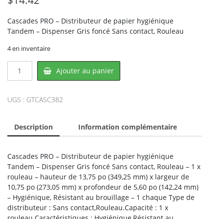
Cascades PRO – Distributeur de papier hygiénique
Tandem – Dispenser Gris foncé Sans contact, Rouleau
4 en inventaire
quantité
Ajouter au panier
de
Cascades
PRO
UGS :
GTCASC382
CAS-
C382,
Description
Information complémentaire
CASCADES
Cascades PRO – Distributeur de papier hygiénique
Tandem – Dispenser Gris foncé Sans contact, Rouleau – 1 x
rouleau – hauteur de 13,75 po (349,25 mm) x largeur de
10,75 po (273,05 mm) x profondeur de 5,60 po (142,24 mm)
– Hygiénique, Résistant au brouillage – 1 chaque Type de
distributeur : Sans contact,Rouleau.Capacité : 1 x
rouleau.Caractéristiques : Hygiénique,Résistant au