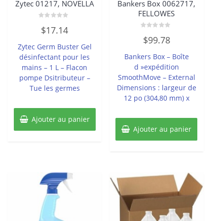
Zytec 01217, NOVELLA
Bankers Box 0062717,
FELLOWES
Note
$
17.14
0
Note
sur
$
99.78
0
5
Zytec Germ Buster Gel
sur
5
Bankers Box – Boîte
désinfectant pour les
d »expédition
mains – 1 L – Flacon
SmoothMove – External
pompe Dsitributeur –
Dimensions : largeur de
Tue les germes
12 po (304,80 mm) x
Ajouter au panier
Ajouter au panier