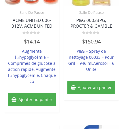
Salle De Pause
Salle De Pause
ACME UNITED 006-
P&G 00033PG,
312V, ACME UNITED
PROCTER & GAMBLE
Note
Note
$
14.14
$
150.94
0
0
sur
sur
5
5
Augmente
P&G – Spray de
l »hypoglycémie –
nettoyage 00033 – Pour
Comprimés de glucose à
Gril – 946 mLAérosol – 6
action rapide, Augmente
Unité
l »hypoglycémie, Chaque
co
Ajouter au panier
Ajouter au panier