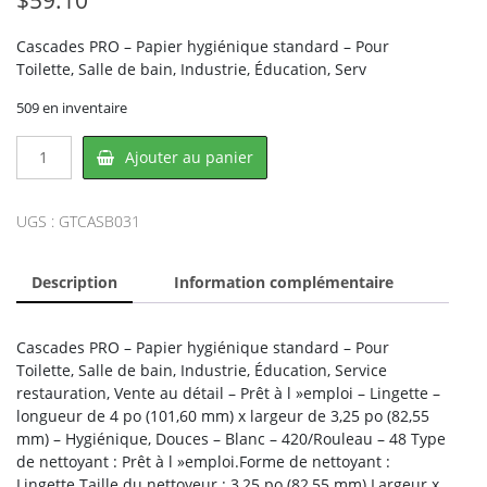
Cascades PRO – Papier hygiénique standard – Pour
Toilette, Salle de bain, Industrie, Éducation, Serv
509 en inventaire
quantité
Ajouter au panier
de
Cascades
PRO
UGS :
GTCASB031
CAS-
B031,
Description
Information complémentaire
CASCADES
Cascades PRO – Papier hygiénique standard – Pour
Toilette, Salle de bain, Industrie, Éducation, Service
restauration, Vente au détail – Prêt à l »emploi – Lingette –
longueur de 4 po (101,60 mm) x largeur de 3,25 po (82,55
mm) – Hygiénique, Douces – Blanc – 420/Rouleau – 48 Type
de nettoyant : Prêt à l »emploi.Forme de nettoyant :
Lingette.Taille du nettoyeur : 3,25 po (82,55 mm) Largeur x