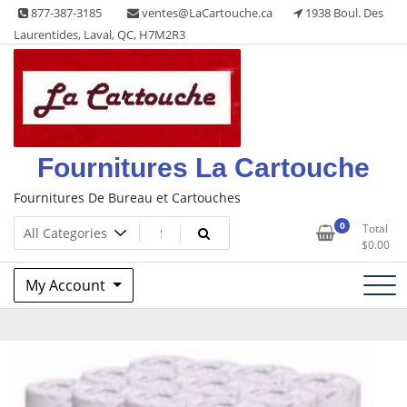
Skip
877-387-3185
ventes@LaCartouche.ca
1938 Boul. Des
to
Laurentides, Laval, QC, H7M2R3
content
Fournitures La Cartouche
Fournitures De Bureau et Cartouches
0
Total
$
0.00
My Account