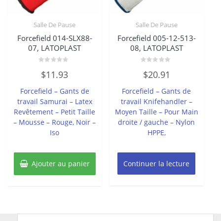
Salle De Pause
Salle De Pause
Forcefield 014-SLX88-
Forcefield 005-12-513-
07, LATOPLAST
08, LATOPLAST
Note
Note
$
11.93
$
20.91
0
0
sur
sur
5
5
Forcefield – Gants de
Forcefield – Gants de
travail Samurai – Latex
travail Knifehandler –
Revêtement – Petit Taille
Moyen Taille – Pour Main
– Mousse – Rouge, Noir –
droite / gauche – Nylon
Iso
HPPE,
Ajouter au panier
Continuer la lecture