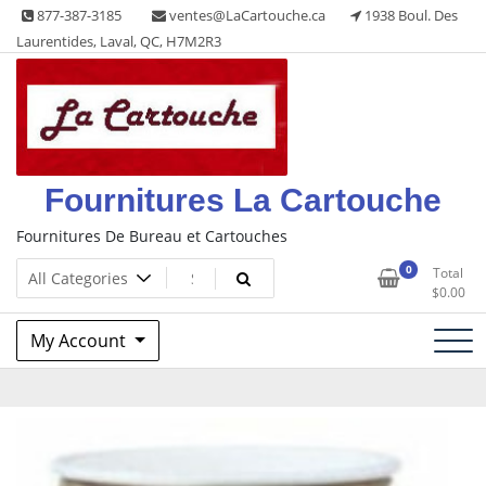
Skip
877-387-3185
ventes@LaCartouche.ca
1938 Boul. Des
to
Laurentides, Laval, QC, H7M2R3
content
Fournitures La Cartouche
Fournitures De Bureau et Cartouches
0
Total
$
0.00
My Account