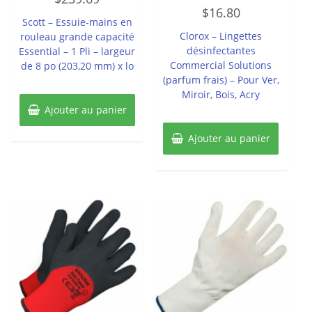
Note
sur
$
16.80
0
5
Scott – Essuie-mains en
sur
5
Clorox – Lingettes
rouleau grande capacité
désinfectantes
Essential – 1 Pli – largeur
Commercial Solutions
de 8 po (203,20 mm) x lo
(parfum frais) – Pour Ver,
Miroir, Bois, Acry
Ajouter au panier
Ajouter au panier