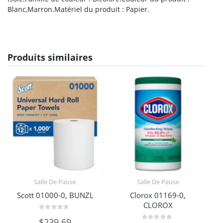
Blanc,Marron.Matériel du produit : Papier.
Produits similaires
Salle De Pause
Salle De Pause
Scott 01000-0, BUNZL
Clorox 01169-0,
CLOROX
Note
$
239.69
0