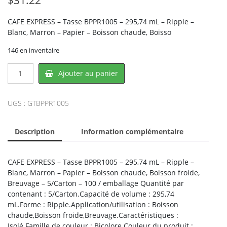
CAFE EXPRESS – Tasse BPPR1005 – 295,74 mL – Ripple –
Blanc, Marron – Papier – Boisson chaude, Boisso
146 en inventaire
quantité
Ajouter au panier
de
CAFE
EXPRESS
UGS :
GTBPPR1005
BPPR1005,
CONGLOM
Description
Information complémentaire
CAFE EXPRESS – Tasse BPPR1005 – 295,74 mL – Ripple –
Blanc, Marron – Papier – Boisson chaude, Boisson froide,
Breuvage – 5/Carton – 100 / emballage Quantité par
contenant : 5/Carton.Capacité de volume : 295,74
mL.Forme : Ripple.Application/utilisation : Boisson
chaude,Boisson froide,Breuvage.Caractéristiques :
Isolé.Famille de couleur : Bicolore.Couleur du produit :