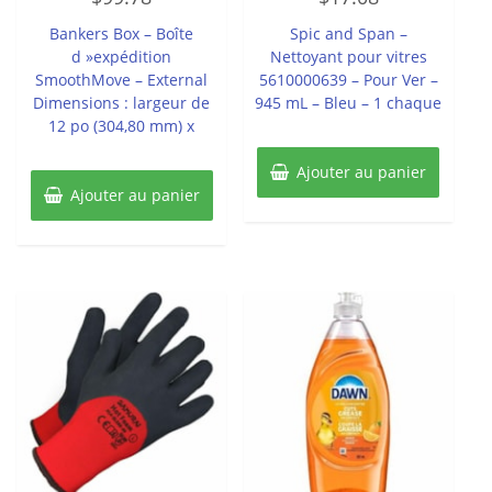
sur
sur
5
5
Bankers Box – Boîte
Spic and Span –
d »expédition
Nettoyant pour vitres
SmoothMove – External
5610000639 – Pour Ver –
Dimensions : largeur de
945 mL – Bleu – 1 chaque
12 po (304,80 mm) x
Ajouter au panier
Ajouter au panier