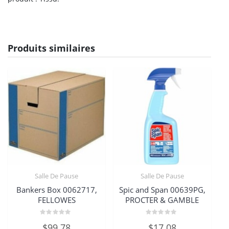
Produits similaires
Salle De Pause
Salle De Pause
Bankers Box 0062717,
Spic and Span 00639PG,
FELLOWES
PROCTER & GAMBLE
Note
Note
$
99.78
$
17.08
0
0