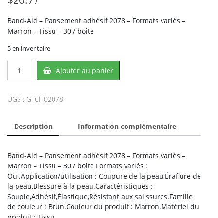
Band-Aid – Pansement adhésif 2078 – Formats variés –
Marron – Tissu – 30 / boîte
5 en inventaire
quantité
Ajouter au panier
de
Band-
Aid
UGS :
GTCH02078
CH02078,
CROWNHILL
Description
Information complémentaire
Band-Aid – Pansement adhésif 2078 – Formats variés –
Marron – Tissu – 30 / boîte Formats variés :
Oui.Application/utilisation : Coupure de la peau,Éraflure de
la peau,Blessure à la peau.Caractéristiques :
Souple,Adhésif,Élastique,Résistant aux salissures.Famille
de couleur : Brun.Couleur du produit : Marron.Matériel du
produit : Tissu.