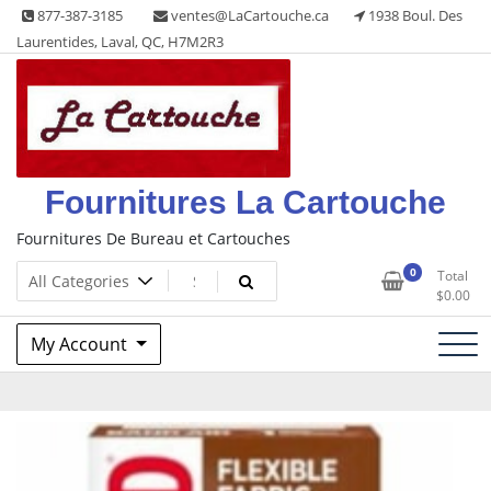
Skip
877-387-3185
ventes@LaCartouche.ca
1938 Boul. Des
to
Laurentides, Laval, QC, H7M2R3
content
Fournitures La Cartouche
Fournitures De Bureau et Cartouches
0
Total
$
0.00
My Account