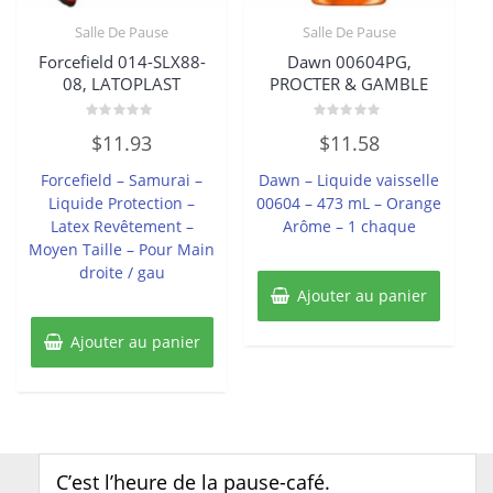
Salle De Pause
Salle De Pause
Forcefield 014-SLX88-
Dawn 00604PG,
08, LATOPLAST
PROCTER & GAMBLE
Note
Note
$
11.93
$
11.58
0
0
sur
sur
5
5
Forcefield – Samurai –
Dawn – Liquide vaisselle
Liquide Protection –
00604 – 473 mL – Orange
Latex Revêtement –
Arôme – 1 chaque
Moyen Taille – Pour Main
droite / gau
Ajouter au panier
Ajouter au panier
C’est l’heure de la pause-café.