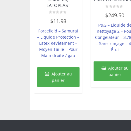
LATOPLAST
Note
$
249.50
0
Note
sur
$
11.93
0
5
P&G – Liquide d
sur
5
Forcefield – Samurai
nettoyage 2 – Pou
– Liquide Protection –
Congélateur – 3,78
Latex Revêtement –
– Sans rinçage – 4
Moyen Taille – Pour
Étui
Main droite / gau
Ajouter au
Ajouter au
panier
panier