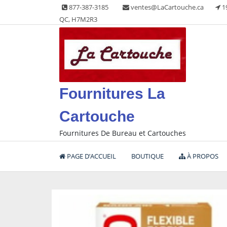
Skip
877-387-3185
ventes@LaCartouche.ca
1
to
QC, H7M2R3
content
Fournitures La
Cartouche
Fournitures De Bureau et Cartouches
PAGE D’ACCUEIL
BOUTIQUE
À PROPOS