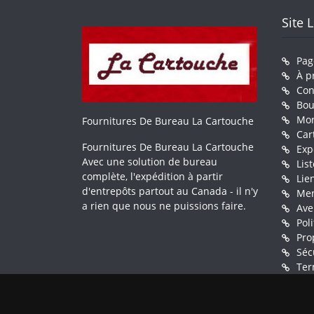
Site 
Pag
À p
Con
Bou
Mo
Fournitures De Bureau La Cartouche
Car
Fournitures De Bureau La Cartouche
Exp
Avec une solution de bureau
Lis
complète, l'expédition à partir
Lie
d'entrepôts partout au Canada - il n'y
Men
a rien que nous ne puissions faire.
Ave
Pol
Pro
Séc
Ter