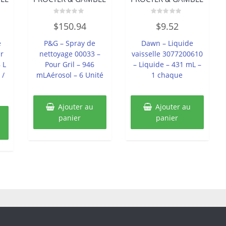
Note
Note
$
150.94
$
9.52
0
0
sur
sur
5
5
e
P&G – Spray de
Dawn – Liquide
r
nettoyage 00033 –
vaisselle 3077200610
 L
Pour Gril – 946
– Liquide – 431 mL –
 /
mLAérosol – 6 Unité
1 chaque
Ajouter au
Ajouter au
panier
panier