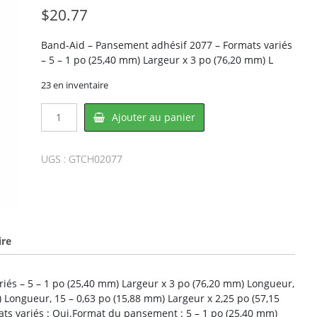
$
20.77
Band-Aid – Pansement adhésif 2077 – Formats variés
– 5 – 1 po (25,40 mm) Largeur x 3 po (76,20 mm) L
23 en inventaire
quantité
Ajouter au panier
de
Band-
Aid
UGS :
GTCH02077
CH02077,
CROWNHILL
ire
iés – 5 – 1 po (25,40 mm) Largeur x 3 po (76,20 mm) Longueur,
 Longueur, 15 – 0,63 po (15,88 mm) Largeur x 2,25 po (57,15
ts variés : Oui.Format du pansement : 5 – 1 po (25,40 mm)