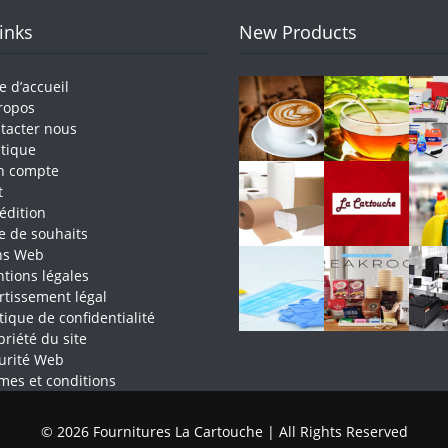
Links
New Products
e d’accueil
ropos
tacter nous
tique
n compte
t
édition
te de souhaits
ns Web
tions légales
rtissement légal
itique de confidentialité
priété du site
urité Web
mes et conditions
© 2026 Fournitures La Cartouche | All Rights Reserved