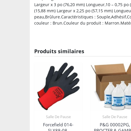
Largeur x 3 po (76,20 mm) Longueur,10 – 0,75 po 
(15,88 mm) Largeur x 2,25 po (57,15 mm) Longueur.
peau,Brûlure.Caractéristiques : Souple,Adhésif,Co
couleur : Brun.Couleur du produit : Marron.Matéri
Produits similaires
Salle De Pause
Salle De Pause
Forcefield 014-
P&G 00002PG,
SLX88-08,
PROCTER & GAMB