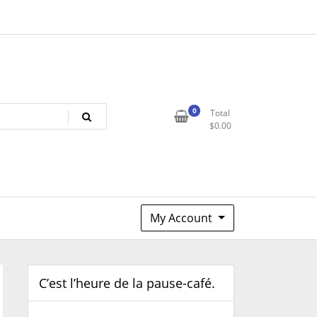
0
Total
$
0.00
My Account
C’est l’heure de la pause-café.