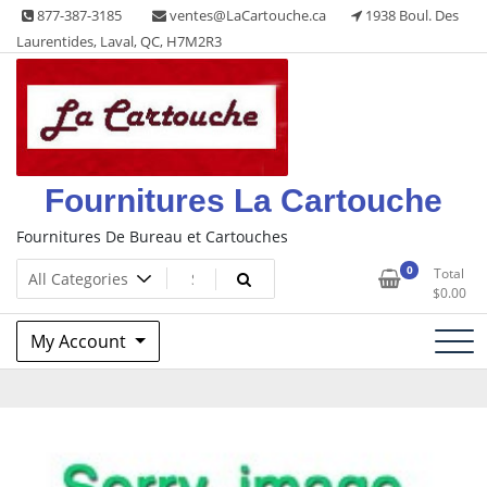
Skip
877-387-3185
ventes@LaCartouche.ca
1938 Boul. Des
to
Laurentides, Laval, QC, H7M2R3
content
Fournitures La Cartouche
Fournitures De Bureau et Cartouches
0
Total
$
0.00
My Account