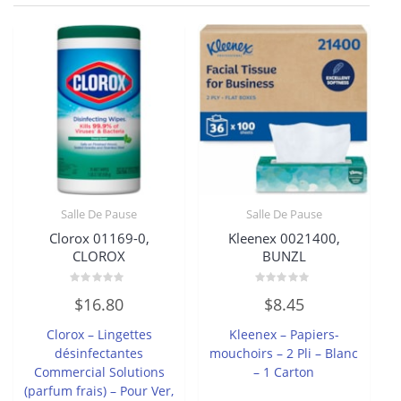
Salle De Pause
Salle De Pause
Clorox 01169-0,
Kleenex 0021400,
CLOROX
BUNZL
Note
Note
$
16.80
$
8.45
0
0
sur
sur
5
5
Clorox – Lingettes
Kleenex – Papiers-
désinfectantes
mouchoirs – 2 Pli – Blanc
Commercial Solutions
– 1 Carton
(parfum frais) – Pour Ver,