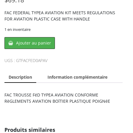
FAC FEDERAL TYPEA AVIATION KIT MEETS REGULATIONS
FOR AVIATION PLASTIC CASE WITH HANDLE
1 en inventaire
quantité
Ajouter au panier
de
Acme
United
UGS :
GTFACFED0APAV
FAC-
FED0AP-
Description
Information complémentaire
AV,
ACME
UNITED
FAC TROUSSE FéD TYPEA AVIATION CONFORME
RèGLEMENTS AVIATION BOîTIER PLASTIQUE POIGNéE
Produits similaires