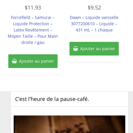
Note
Note
$
11.93
$
9.52
0
0
sur
sur
5
5
Forcefield – Samurai –
Dawn – Liquide vaisselle
Liquide Protection –
3077200610 – Liquide –
Latex Revêtement –
431 mL – 1 chaque
Moyen Taille – Pour Main
droite / gau
Ajouter au panier
Ajouter au panier
C’est l’heure de la pause-café.