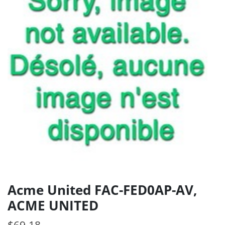
Acme United FAC-FED0AP-AV,
ACME UNITED
$
69.18