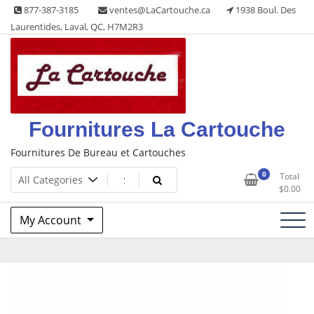
Skip
877-387-3185
ventes@LaCartouche.ca
1938 Boul. Des
to
Laurentides, Laval, QC, H7M2R3
content
Fournitures La Cartouche
Fournitures De Bureau et Cartouches
0
Total
$
0.00
My Account