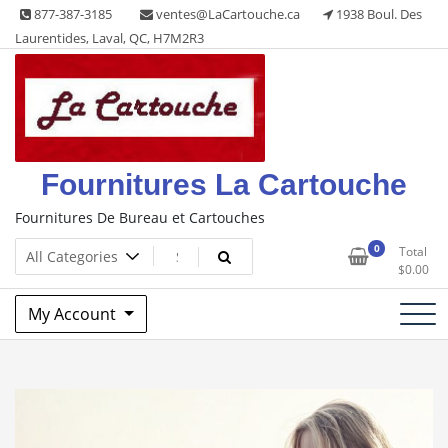
Skip
877-387-3185
ventes@LaCartouche.ca
1938 Boul. Des
to
Laurentides, Laval, QC, H7M2R3
content
Fournitures La Cartouche
Fournitures De Bureau et Cartouches
0
Total
$
0.00
My Account