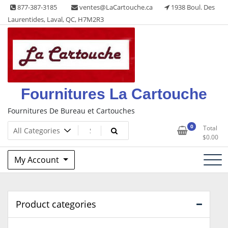
Skip
877-387-3185
ventes@LaCartouche.ca
1938 Boul. Des
to
Laurentides, Laval, QC, H7M2R3
content
Fournitures La Cartouche
Fournitures De Bureau et Cartouches
0
Total
$
0.00
My Account
Product categories