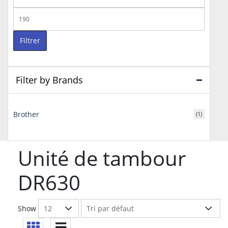
min
Prix
max
Filtrer
Filter by Brands
Brother
(1)
Unité de tambour
DR630
Show