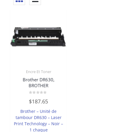
Encre Et Toner
Brother DR630,
BROTHER
Note
$
187.65
0
sur
5
Brother – Unité de
tambour DR630 – Laser
Print Technology – Noir –
1 chaque