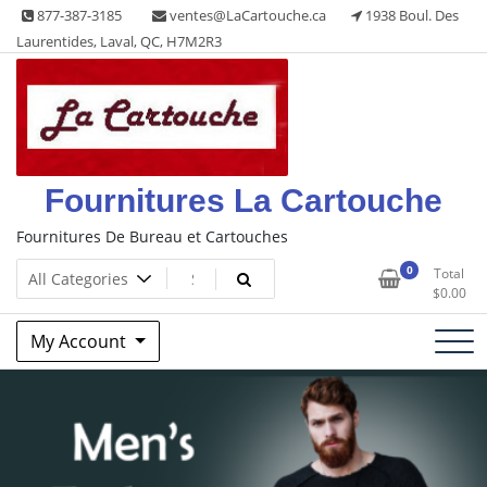
877-387-3185
ventes@LaCartouche.ca
1938 Boul. Des
Laurentides, Laval, QC, H7M2R3
Fournitures La Cartouche
Fournitures De Bureau et Cartouches
0
Total
$
0.00
My Account