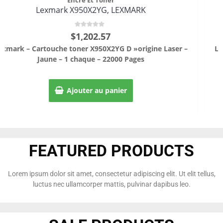
Lexmark X950X2KG, LEXMARK
$
Note
271.81
0
sur
ser –
Lexmark – Cartouche toner X950X2KG D »origine Las
5
Noir – 1 chaque – 32000 Pages
Ajouter au panier
FEATURED PRODUCTS
Lorem ipsum dolor sit amet, consectetur adipiscing elit. Ut elit tellus,
luctus nec ullamcorper mattis, pulvinar dapibus leo.